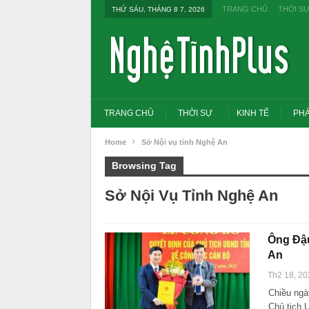
TRANG CHỦ
THỜI S
THỨ SÁU, THÁNG 8 7, 2026
TRANG CHỦ
THỜI SỰ
KINH TẾ
PHÁ
Home
Sở Nội vụ tỉnh Nghệ An
Browsing Tag
Sở Nội Vụ Tỉnh Nghệ An
Ông Đậu
An
Th2 18, 20
Chiều ngà
Tổng Bí thư, Chủ tịch nư
đổi tư duy bằng cấp san
Chủ tịch 