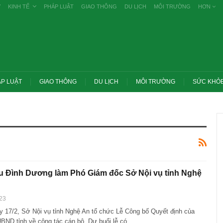
Ự
KINH TẾ
PHÁP LUẬT
GIAO THÔNG
DU LỊCH
MÔI TRƯỜNG
HƠN
P LUẬT
GIAO THÔNG
DU LỊCH
MÔI TRƯỜNG
SỨC KHỎ
 Đình Dương làm Phó Giám đốc Sở Nội vụ tỉnh Nghệ
23
y 17/2, Sở Nội vụ tỉnh Nghệ An tổ chức Lễ Công bố Quyết định của
ớc yêu cầu thay
Thủ tướng: Xử lý nghiêm các vụ tiêu cực
g nghề nghiệp
thi THPT, công bố công khai
UBND tỉnh về công tác cán bộ. Dự buổi lễ có…