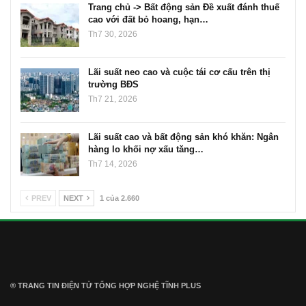
Trang chủ -> Bất động sản Đề xuất đánh thuế
cao với đất bỏ hoang, hạn…
Th7 30, 2026
Lãi suất neo cao và cuộc tái cơ cấu trên thị
trường BĐS
Th7 21, 2026
Lãi suất cao và bất động sản khó khăn: Ngân
hàng lo khối nợ xấu tăng…
Th7 14, 2026
PREV
NEXT
1 của 2.660
® TRANG TIN ĐIỆN TỬ ТỔNG HỢP NGHỆ TĨNH PLUS