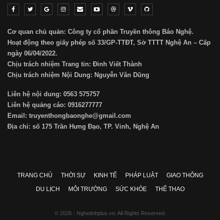
Cơ quan chủ quản: Công ty cổ phần Truyền thông Báo Nghệ.
Hoạt động theo giấy phép số 33/GP-TTĐT, Sở TTTT Nghệ An – Cấp
ngày 06/04/2022.
Chịu trách nhiệm Trang tin: Đinh Viết Thành
Chịu trách nhiệm Nội Dung: Nguyễn Văn Dũng
Liên hệ nội dung: 0563 575757
Liên hệ quảng cáo: 0916277777
Email: truyenthongbaonghe@gmail.com
Địa chỉ: số 175 Trần Hưng Đạo, TP. Vinh, Nghệ An
TRANG CHỦ
THỜI SỰ
KINH TẾ
PHÁP LUẬT
GIAO THÔNG
DU LỊCH
MÔI TRƯỜNG
SỨC KHỎE
THỂ THAO
© 2026 - Nghetinhplus.vn. All Rights Reserved.