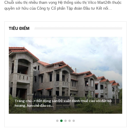
Chuỗi siêu thị nhiều tham vọng Hệ thống siêu thị Vilco Mart24h thuộc
quyền sở hữu của Công ty Cổ phẩn Tập đoàn Đầu tư Kết nối…
TIÊU ĐIỂM
Trang chủ -> Bất động sản Đề xuất đánh thuế cao với đất bỏ
hoang, hạn chế đầu cơ…
Lãi s