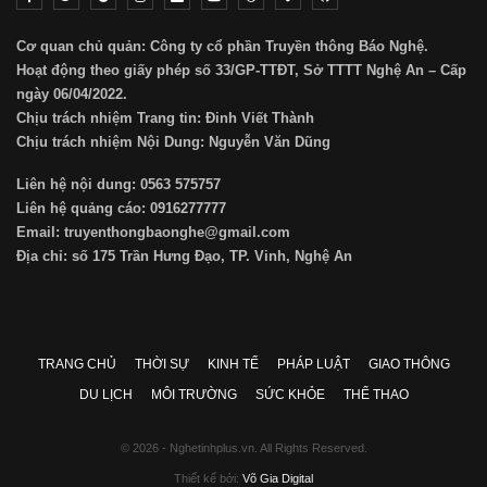
Cơ quan chủ quản: Công ty cổ phần Truyền thông Báo Nghệ.
Hoạt động theo giấy phép số 33/GP-TTĐT, Sở TTTT Nghệ An – Cấp
ngày 06/04/2022.
Chịu trách nhiệm Trang tin: Đinh Viết Thành
Chịu trách nhiệm Nội Dung: Nguyễn Văn Dũng
Liên hệ nội dung: 0563 575757
Liên hệ quảng cáo: 0916277777
Email: truyenthongbaonghe@gmail.com
Địa chỉ: số 175 Trần Hưng Đạo, TP. Vinh, Nghệ An
TRANG CHỦ
THỜI SỰ
KINH TẾ
PHÁP LUẬT
GIAO THÔNG
DU LỊCH
MÔI TRƯỜNG
SỨC KHỎE
THỂ THAO
© 2026 - Nghetinhplus.vn. All Rights Reserved.
Thiết kế bởi:
Võ Gia Digital