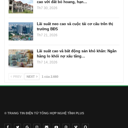
cao với đất bỏ hoang, hạn…
Th7 30, 2026
Lãi suất neo cao và cuộc tái cơ cấu trên thị
trường BĐS
Th7 21, 2026
Lãi suất cao và bất động sản khó khăn: Ngân
hàng lo khối nợ xấu tăng…
Th7 14, 2026
PREV
NEXT
1 của 2.660
® TRANG TIN ĐIỆN TỬ ТỔNG HỢP NGHỆ TĨNH PLUS