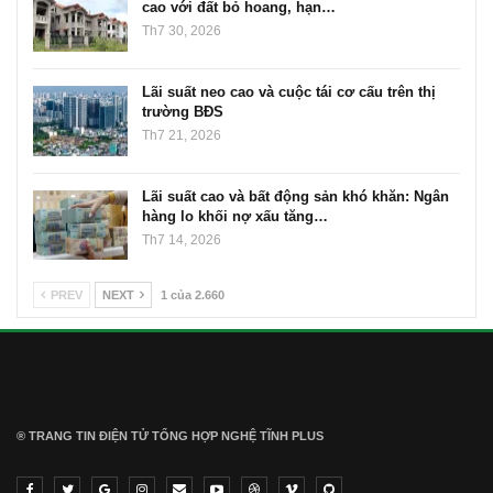
cao với đất bỏ hoang, hạn…
Th7 30, 2026
Lãi suất neo cao và cuộc tái cơ cấu trên thị
trường BĐS
Th7 21, 2026
Lãi suất cao và bất động sản khó khăn: Ngân
hàng lo khối nợ xấu tăng…
Th7 14, 2026
PREV
NEXT
1 của 2.660
® TRANG TIN ĐIỆN TỬ ТỔNG HỢP NGHỆ TĨNH PLUS