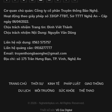
Cơ quan chủ quản: Công ty cổ phần Truyền thông Báo Nghệ.
Hoạt động theo giấy phép số 33/GP-TTĐT, Sở TTTT Nghệ An – Cấp
ngày 06/04/2022.
Chịu trách nhiệm Trang tin: Đinh Viết Thành
Chịu trách nhiệm Nội Dung: Nguyễn Văn Dũng
Liên hệ nội dung: 0563 575757
Liên hệ quảng cáo: 0916277777
Email: truyenthongbaonghe@gmail.com
Địa chỉ: số 175 Trần Hưng Đạo, TP. Vinh, Nghệ An
TRANG CHỦ
THỜI SỰ
KINH TẾ
PHÁP LUẬT
GIAO THÔNG
DU LỊCH
MÔI TRƯỜNG
SỨC KHỎE
THỂ THAO
© 2026 - Nghetinhplus.vn. All Rights Reserved.
Thiết kế bởi:
Võ Gia Digital