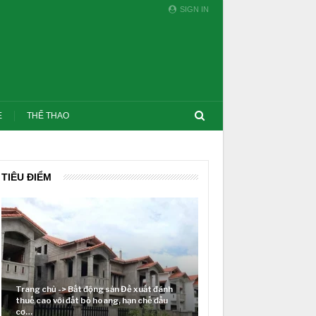
SIGN IN
E
THỂ THAO
TIÊU ĐIỂM
chủ -> Bất động sản Đề xuất đánh
ao với đất bỏ hoang, hạn chế đầu
Lãi suất neo cao và cuộc tái cơ 
thị trường BĐS