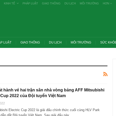
KINH TẾ
PHÁP LUẬT
GIAO THÔNG
DU LỊCH
MÔI TRƯỜNG
HƠN
P LUẬT
GIAO THÔNG
DU LỊCH
MÔI TRƯỜNG
SỨC KHỎ
t hành vé hai trận sân nhà vòng bảng AFF Mitsubishi
c Cup 2022 của Đội tuyển Việt Nam
2022
Trang 
bishi Electric Cup 2022 là giải đấu chính thức cuối cùng HLV Park
 thay
Thủ tướng: Xử lý nghiêm các vụ tiêu cực
thuế c
iệp
thi THPT, công bố công khai
cơ…
dẫn dắt Đội tuyển Việt Nam. Sau giải đấu này,…