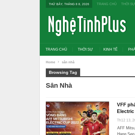
TRANG CHỦ
THỜI SỰ
THỨ BẢY, THÁNG 8 8, 2026
TRANG CHỦ
THỜI SỰ
KINH TẾ
PHÁ
Home
sân nhà
Browsing Tag
Sân Nhà
VFF phá
Electri
Th12 13, 
AFF Mitsu
Tổng Bí thư, Chủ tịch nước yêu cầu
đổi tư duy bằng cấp sang nghề ngh
Hang Seo 