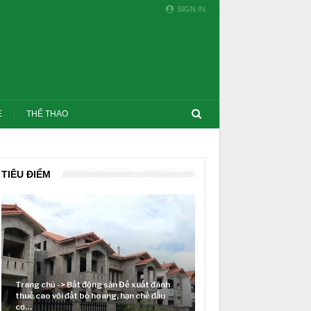
SIGN IN
E
THỂ THAO
TIÊU ĐIỂM
Trang chủ -> Bất động sản Đề xuất đánh
thuế cao với đất bỏ hoang, hạn chế đầu
Lãi suất neo cao và cuộc
cơ…
thị trường BĐS