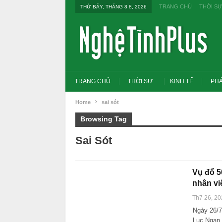
TRANG CHỦ
THỜI SỰ
THỨ BẢY, THÁNG 8 8, 2026
TRANG CHỦ
THỜI SỰ
KINH TẾ
PHÁ
Home
sai sót
Browsing Tag
Sai Sót
Vụ đổ 5
nhân vi
Th7 26, 20
Ngày 26/
Tổng Bí thư, Chủ tịch nước
đổi tư duy bằng cấp sang 
Lục Ngạn,