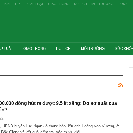
KINH TẾ
PHÁP LUẬT
GIAO THÔNG
DU LỊCH
MÔI TRƯỜNG
HƠN
P LUẬT
GIAO THÔNG
DU LỊCH
MÔI TRƯỜNG
SỨC KHỎ
00.000 đồng hút ra được 9,5 lít xăng: Do sơ suất của
ên?
22
7, UBND huyện Lục Ngạn đã thông báo đến anh Hoàng Văn Vương, ở
 yêu cầu thay
Thủ tướng: Xử lý nghiêm các vụ tiêu cực
nghề nghiệp
thi THPT, công bố công khai
 Bắc Giang về kết quả kiểm tra, xác minh, giải…