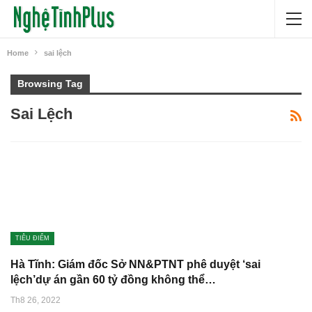
Home
sai lệch
Browsing Tag
Sai Lệch
TIÊU ĐIỂM
Hà Tĩnh: Giám đốc Sở NN&PTNT phê duyệt ‘sai
lệch’dự án gần 60 tỷ đồng không thể…
Th8 26, 2022