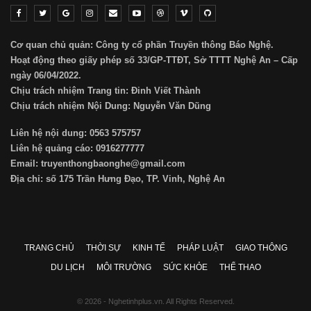
Cơ quan chủ quản: Công ty cổ phần Truyền thông Báo Nghệ.
Hoạt động theo giấy phép số 33/GP-TTĐT, Sở TTTT Nghệ An – Cấp
ngày 06/04/2022.
Chịu trách nhiệm Trang tin: Đinh Viết Thành
Chịu trách nhiệm Nội Dung: Nguyễn Văn Dũng
Liên hệ nội dung: 0563 575757
Liên hệ quảng cáo: 0916277777
Email: truyenthongbaonghe@gmail.com
Địa chỉ: số 175 Trần Hưng Đạo, TP. Vinh, Nghệ An
TRANG CHỦ
THỜI SỰ
KINH TẾ
PHÁP LUẬT
GIAO THÔNG
DU LỊCH
MÔI TRƯỜNG
SỨC KHỎE
THỂ THAO
© 2026 - Nghetinhplus.vn. All Rights Reserved.