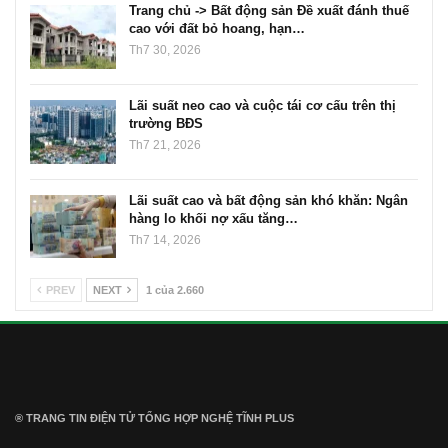
Trang chủ -> Bất động sản Đề xuất đánh thuế
cao với đất bỏ hoang, hạn…
Th7 30, 2026
Lãi suất neo cao và cuộc tái cơ cấu trên thị
trường BĐS
Th7 21, 2026
Lãi suất cao và bất động sản khó khăn: Ngân
hàng lo khối nợ xấu tăng…
Th7 14, 2026
PREV
NEXT
1 của 2.660
® TRANG TIN ĐIỆN TỬ ТỔNG HỢP NGHỆ TĨNH PLUS