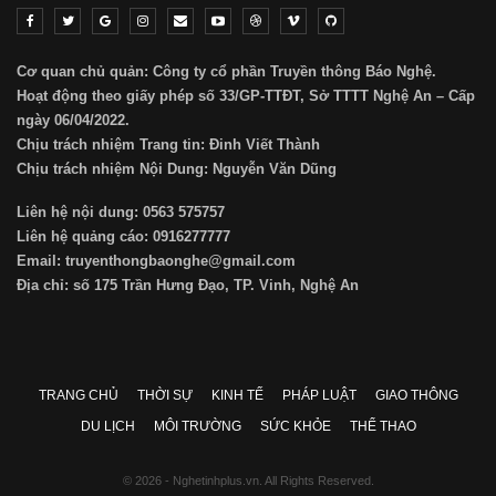
Cơ quan chủ quản: Công ty cổ phần Truyền thông Báo Nghệ.
Hoạt động theo giấy phép số 33/GP-TTĐT, Sở TTTT Nghệ An – Cấp
ngày 06/04/2022.
Chịu trách nhiệm Trang tin: Đinh Viết Thành
Chịu trách nhiệm Nội Dung: Nguyễn Văn Dũng
Liên hệ nội dung: 0563 575757
Liên hệ quảng cáo: 0916277777
Email: truyenthongbaonghe@gmail.com
Địa chỉ: số 175 Trần Hưng Đạo, TP. Vinh, Nghệ An
TRANG CHỦ
THỜI SỰ
KINH TẾ
PHÁP LUẬT
GIAO THÔNG
DU LỊCH
MÔI TRƯỜNG
SỨC KHỎE
THỂ THAO
© 2026 - Nghetinhplus.vn. All Rights Reserved.