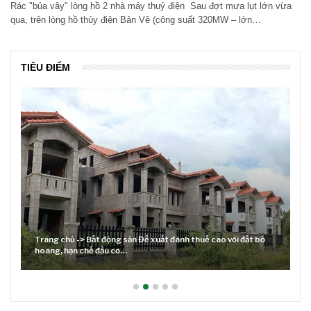
Rác "bủa vây" lòng hồ 2 nhà máy thuỷ điện Sau đợt mưa lụt lớn vừa
qua, trên lòng hồ thủy điện Bản Vẽ (công suất 320MW – lớn…
TIÊU ĐIỂM
Trang chủ -> Bất động sản Đề xuất đánh thuế cao với đất bỏ
hoang, hạn chế đầu cơ…
Lãi s