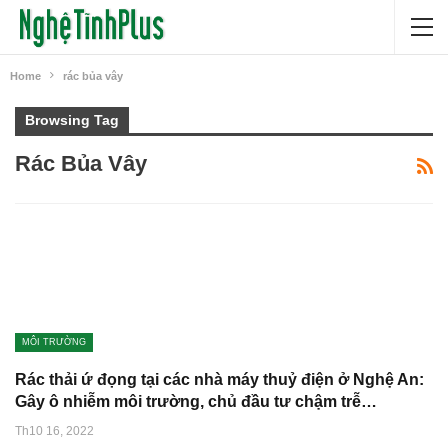
Home
rác bủa vây
Browsing Tag
Rác Bủa Vây
MÔI TRƯỜNG
Rác thải ứ đọng tại các nhà máy thuỷ điện ở Nghệ An:
Gây ô nhiễm môi trường, chủ đầu tư chậm trễ…
Th10 16, 2022