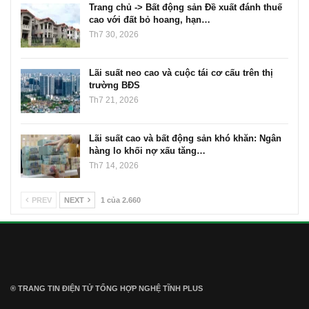
Trang chủ -> Bất động sản Đề xuất đánh thuế
cao với đất bỏ hoang, hạn…
Th7 30, 2026
Lãi suất neo cao và cuộc tái cơ cấu trên thị
trường BĐS
Th7 21, 2026
Lãi suất cao và bất động sản khó khăn: Ngân
hàng lo khối nợ xấu tăng…
Th7 14, 2026
PREV
NEXT
1 của 2.660
® TRANG TIN ĐIỆN TỬ ТỔNG HỢP NGHỆ TĨNH PLUS