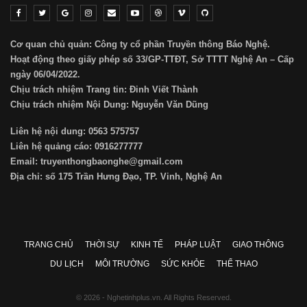
Cơ quan chủ quản: Công ty cổ phần Truyền thông Báo Nghệ.
Hoạt động theo giấy phép số 33/GP-TTĐT, Sở TTTT Nghệ An – Cấp
ngày 06/04/2022.
Chịu trách nhiệm Trang tin: Đinh Viết Thành
Chịu trách nhiệm Nội Dung: Nguyễn Văn Dũng
Liên hệ nội dung: 0563 575757
Liên hệ quảng cáo: 0916277777
Email: truyenthongbaonghe@gmail.com
Địa chỉ: số 175 Trần Hưng Đạo, TP. Vinh, Nghệ An
TRANG CHỦ
THỜI SỰ
KINH TẾ
PHÁP LUẬT
GIAO THÔNG
DU LỊCH
MÔI TRƯỜNG
SỨC KHỎE
THỂ THAO
© 2026 - Nghetinhplus.vn. All Rights Reserved.