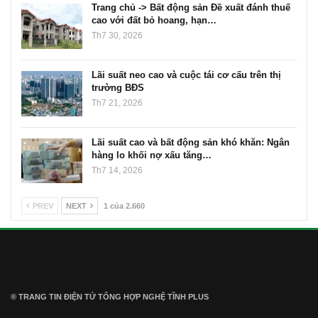
Trang chủ -> Bất động sản Đề xuất đánh thuế
cao với đất bỏ hoang, hạn…
Th7 30, 2026
Lãi suất neo cao và cuộc tái cơ cấu trên thị
trường BĐS
Th7 21, 2026
Lãi suất cao và bất động sản khó khăn: Ngân
hàng lo khối nợ xấu tăng…
Th7 14, 2026
PREV
NEXT
1 của 2.660
® TRANG TIN ĐIỆN TỬ ТỔNG HỢP NGHỆ TĨNH PLUS