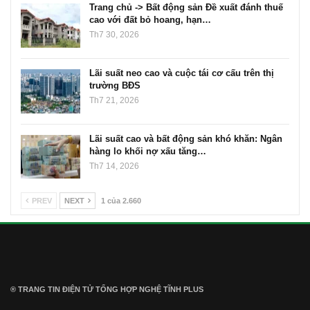
Trang chủ -> Bất động sản Đề xuất đánh thuế
cao với đất bỏ hoang, hạn…
Th7 30, 2026
Lãi suất neo cao và cuộc tái cơ cấu trên thị
trường BĐS
Th7 21, 2026
Lãi suất cao và bất động sản khó khăn: Ngân
hàng lo khối nợ xấu tăng…
Th7 14, 2026
PREV
NEXT
1 của 2.660
® TRANG TIN ĐIỆN TỬ ТỔNG HỢP NGHỆ TĨNH PLUS