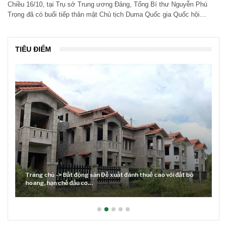
Chiều 16/10, tại Trụ sở Trung ương Đảng, Tổng Bí thư Nguyễn Phú
Trọng đã có buổi tiếp thân mật Chủ tịch Duma Quốc gia Quốc hội…
TIÊU ĐIỂM
Trang chủ -> Bất động sản Đề xuất đánh thuế cao với đất bỏ
hoang, hạn chế đầu cơ…
L