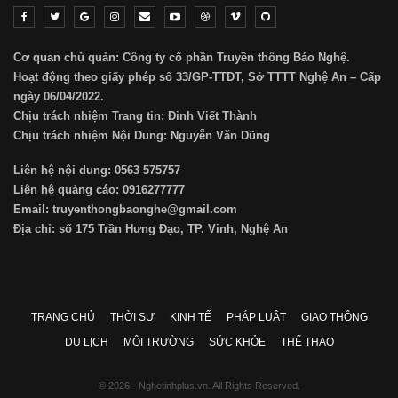
Cơ quan chủ quản: Công ty cổ phần Truyền thông Báo Nghệ.
Hoạt động theo giấy phép số 33/GP-TTĐT, Sở TTTT Nghệ An – Cấp
ngày 06/04/2022.
Chịu trách nhiệm Trang tin: Đinh Viết Thành
Chịu trách nhiệm Nội Dung: Nguyễn Văn Dũng
Liên hệ nội dung: 0563 575757
Liên hệ quảng cáo: 0916277777
Email: truyenthongbaonghe@gmail.com
Địa chỉ: số 175 Trần Hưng Đạo, TP. Vinh, Nghệ An
TRANG CHỦ
THỜI SỰ
KINH TẾ
PHÁP LUẬT
GIAO THÔNG
DU LỊCH
MÔI TRƯỜNG
SỨC KHỎE
THỂ THAO
© 2026 - Nghetinhplus.vn. All Rights Reserved.