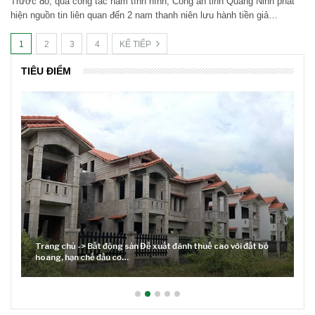
Trước đó, qua công tác nắm tình hình, Công an tỉnh Quảng Ninh phát
hiện nguồn tin liên quan đến 2 nam thanh niên lưu hành tiền giả…
1
2
3
4
KẾ TIẾP
TIÊU ĐIỂM
Lãi suất neo cao và cuộc tái cơ cấu trên thị trường BĐS