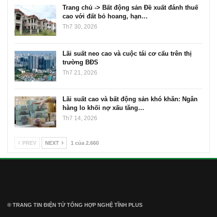
Trang chủ -> Bất động sản Đề xuất đánh thuế
cao với đất bỏ hoang, hạn…
Th7 30, 2026
Lãi suất neo cao và cuộc tái cơ cấu trên thị
trường BĐS
Th7 21, 2026
Lãi suất cao và bất động sản khó khăn: Ngân
hàng lo khối nợ xấu tăng…
Th7 14, 2026
PREV
NEXT
1 của 2.660
® TRANG TIN ĐIỆN TỬ ТỔNG HỢP NGHỆ TĨNH PLUS