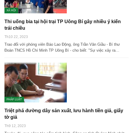
XÃ HỘI
Thi uống bia tại hội trại TP Uông Bí gây nhiều ý kiến
trái chiều
Th10 22, 2023
Trao đổi với phóng viên Báo Lao Động, ông Trần Văn Giầu - Bí thư
Đoàn TNCS Hồ Chí Minh TP Uông Bí - cho biết: "Sự việc xảy ra…
PHÁP LUẬT
Triệt phá đường dây sản xuất, lưu hành tiền giả, giấy
tờ giả
Th9 12, 2023