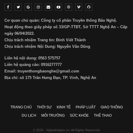
Cơ quan chủ quản: Công ty cổ phần Truyền thông Báo Nghệ.
Hoạt động theo giấy phép số 33/GP-TTĐT, Sở TTTT Nghệ An – Cấp
ngày 06/04/2022.
Chịu trách nhiệm Trang tin: Đinh Viết Thành
Chịu trách nhiệm Nội Dung: Nguyễn Văn Dũng
Liên hệ nội dung: 0563 575757
Liên hệ quảng cáo: 0916277777
Email: truyenthongbaonghe@gmail.com
Địa chỉ: số 175 Trần Hưng Đạo, TP. Vinh, Nghệ An
TRANG CHỦ
THỜI SỰ
KINH TẾ
PHÁP LUẬT
GIAO THÔNG
DU LỊCH
MÔI TRƯỜNG
SỨC KHỎE
THỂ THAO
© 2026 - Nghetinhplus.vn. All Rights Reserved.