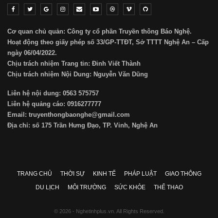
Cơ quan chủ quản: Công ty cổ phần Truyền thông Báo Nghệ.
Hoạt động theo giấy phép số 33/GP-TTĐT, Sở TTTT Nghệ An – Cấp
ngày 06/04/2022.
Chịu trách nhiệm Trang tin: Đinh Viết Thành
Chịu trách nhiệm Nội Dung: Nguyễn Văn Dũng
Liên hệ nội dung: 0563 575757
Liên hệ quảng cáo: 0916277777
Email: truyenthongbaonghe@gmail.com
Địa chỉ: số 175 Trần Hưng Đạo, TP. Vinh, Nghệ An
TRANG CHỦ
THỜI SỰ
KINH TẾ
PHÁP LUẬT
GIAO THÔNG
DU LỊCH
MÔI TRƯỜNG
SỨC KHỎE
THỂ THAO
© 2026 - Nghetinhplus.vn. All Rights Reserved.