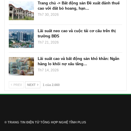
Trang chủ -> Bất động sản Đề xuất đánh thuế
cao với đất bỏ hoang, hạn…
Th7 30, 2026
Lãi suất neo cao và cuộc tái cơ cấu trên thị
trường BĐS
Th7 21, 2026
Lãi suất cao và bất động sản khó khăn: Ngân
hàng lo khối nợ xấu tăng…
Th7 14, 2026
PREV
NEXT
1 của 2.660
® TRANG TIN ĐIỆN TỬ ТỔNG HỢP NGHỆ TĨNH PLUS