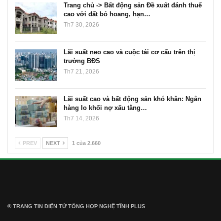
Trang chủ -> Bất động sản Đề xuất đánh thuế
cao với đất bỏ hoang, hạn…
Th7 30, 2026
Lãi suất neo cao và cuộc tái cơ cấu trên thị
trường BĐS
Th7 21, 2026
Lãi suất cao và bất động sản khó khăn: Ngân
hàng lo khối nợ xấu tăng…
Th7 14, 2026
PREV
NEXT
1 của 2.660
® TRANG TIN ĐIỆN TỬ ТỔNG HỢP NGHỆ TĨNH PLUS