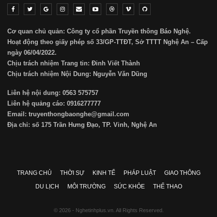
Cơ quan chủ quản: Công ty cổ phần Truyền thông Báo Nghệ.
Hoạt động theo giấy phép số 33/GP-TTĐT, Sở TTTT Nghệ An – Cấp
ngày 06/04/2022.
Chịu trách nhiệm Trang tin: Đinh Viết Thành
Chịu trách nhiệm Nội Dung: Nguyễn Văn Dũng
Liên hệ nội dung: 0563 575757
Liên hệ quảng cáo: 0916277777
Email: truyenthongbaonghe@gmail.com
Địa chỉ: số 175 Trần Hưng Đạo, TP. Vinh, Nghệ An
TRANG CHỦ
THỜI SỰ
KINH TẾ
PHÁP LUẬT
GIAO THÔNG
DU LỊCH
MÔI TRƯỜNG
SỨC KHỎE
THỂ THAO
© 2026 - Nghetinhplus.vn. All Rights Reserved.