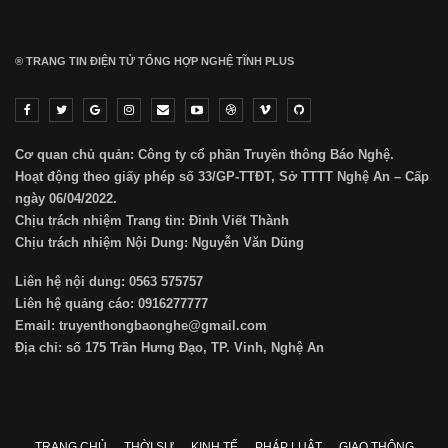
® TRANG TIN ĐIỆN TỬ ТỔNG HỢP NGHỆ TĨNH PLUS
Cơ quan chủ quản: Công ty cổ phần Truyền thông Báo Nghệ.
Hoạt động theo giấy phép số 33/GP-TTĐT, Sở TTTT Nghệ An – Cấp
ngày 06/04/2022.
Chịu trách nhiệm Trang tin: Đinh Viết Thành
Chịu trách nhiệm Nội Dung: Nguyễn Văn Dũng
Liên hệ nội dung: 0563 575757
Liên hệ quảng cáo: 0916277777
Email: truyenthongbaonghe@gmail.com
Địa chỉ: số 175 Trần Hưng Đạo, TP. Vinh, Nghệ An
TRANG CHỦ
THỜI SỰ
KINH TẾ
PHÁP LUẬT
GIAO THÔNG