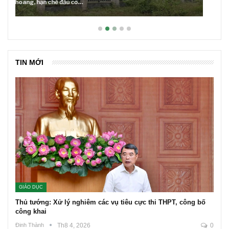
Lãi suất neo cao và cuộc tái cơ cấu trên thị trường BĐS
TIN MỚI
GIÁO DỤC
Thủ tướng: Xử lý nghiêm các vụ tiêu cực thi THPT, công bố
công khai
Đinh Thành
Th8 4, 2026
0