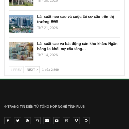
Th7 30, 2026
Lãi suất neo cao và cuộc tái cơ cấu trên thị
trường BĐS
Th7 21, 2026
Lãi suất cao và bất động sản khó khăn: Ngân
hàng lo khối nợ xấu tăng…
Th7 14, 2026
PREV
NEXT
1 của 2.660
® TRANG TIN ĐIỆN TỬ ТỔNG HỢP NGHỆ TĨNH PLUS