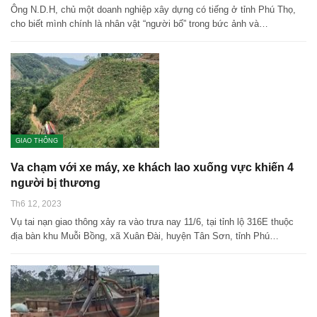
Ông N.D.H, chủ một doanh nghiệp xây dựng có tiếng ở tỉnh Phú Thọ,
cho biết mình chính là nhân vật “người bố” trong bức ảnh và…
GIAO THÔNG
Va chạm với xe máy, xe khách lao xuống vực khiến 4
người bị thương
Th6 12, 2023
Vụ tai nạn giao thông xảy ra vào trưa nay 11/6, tại tỉnh lộ 316E thuộc
địa bàn khu Muỗi Bồng, xã Xuân Đài, huyện Tân Sơn, tỉnh Phú…