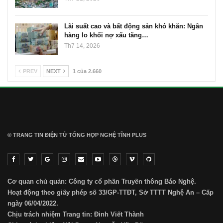
Lãi suất cao và bất động sản khó khăn: Ngân
hàng lo khối nợ xấu tăng…
Th7 14, 2026
PREV
NEXT
1 của 2.660
® TRANG TIN ĐIỆN TỬ ТỔNG HỢP NGHỆ TĨNH PLUS
Cơ quan chủ quản: Công ty cổ phần Truyền thông Báo Nghệ.
Hoạt động theo giấy phép số 33/GP-TTĐT, Sở TTTT Nghệ An – Cấp
ngày 06/04/2022.
Chịu trách nhiệm Trang tin: Đinh Viết Thành