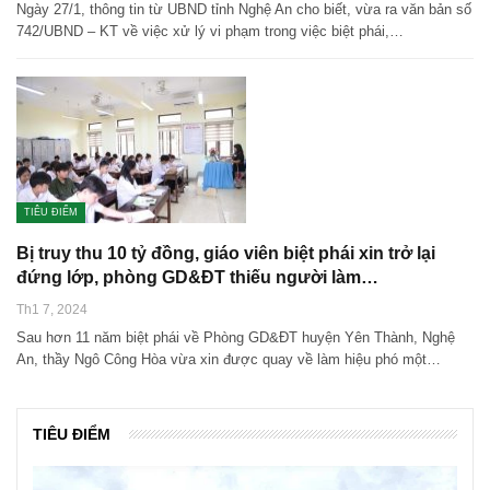
Ngày 27/1, thông tin từ UBND tỉnh Nghệ An cho biết, vừa ra văn bản số
742/UBND – KT về việc xử lý vi phạm trong việc biệt phái,…
TIÊU ĐIỂM
Bị truy thu 10 tỷ đồng, giáo viên biệt phái xin trở lại
đứng lớp, phòng GD&ĐT thiếu người làm…
Th1 7, 2024
Sau hơn 11 năm biệt phái về Phòng GD&ĐT huyện Yên Thành, Nghệ
An, thầy Ngô Công Hòa vừa xin được quay về làm hiệu phó một…
TIÊU ĐIỂM