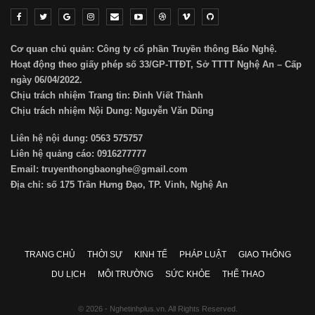
Cơ quan chủ quản: Công ty cổ phần Truyền thông Báo Nghệ.
Hoạt động theo giấy phép số 33/GP-TTĐT, Sở TTTT Nghệ An – Cấp
ngày 06/04/2022.
Chịu trách nhiệm Trang tin: Đinh Viết Thành
Chịu trách nhiệm Nội Dung: Nguyễn Văn Dũng
Liên hệ nội dung: 0563 575757
Liên hệ quảng cáo: 0916277777
Email: truyenthongbaonghe@gmail.com
Địa chỉ: số 175 Trần Hưng Đạo, TP. Vinh, Nghệ An
TRANG CHỦ
THỜI SỰ
KINH TẾ
PHÁP LUẬT
GIAO THÔNG
DU LỊCH
MÔI TRƯỜNG
SỨC KHỎE
THỂ THAO
© 2026 - Nghetinhplus.vn. All Rights Reserved.