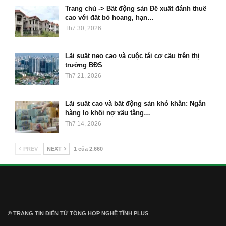
Trang chủ -> Bất động sản Đề xuất đánh thuế
cao với đất bỏ hoang, hạn…
Th7 30, 2026
Lãi suất neo cao và cuộc tái cơ cấu trên thị
trường BĐS
Th7 21, 2026
Lãi suất cao và bất động sản khó khăn: Ngân
hàng lo khối nợ xấu tăng…
Th7 14, 2026
PREV
NEXT
1 của 2.660
® TRANG TIN ĐIỆN TỬ ТỔNG HỢP NGHỆ TĨNH PLUS