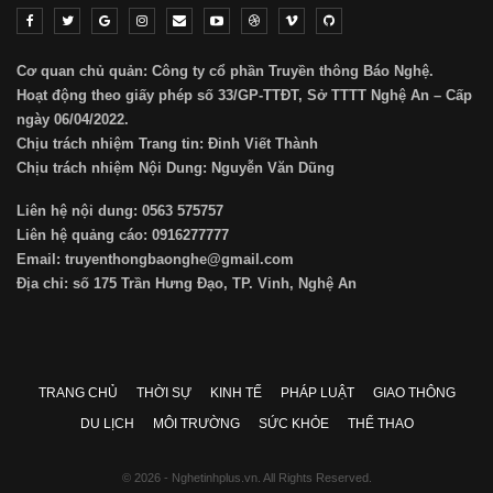
Cơ quan chủ quản: Công ty cổ phần Truyền thông Báo Nghệ.
Hoạt động theo giấy phép số 33/GP-TTĐT, Sở TTTT Nghệ An – Cấp
ngày 06/04/2022.
Chịu trách nhiệm Trang tin: Đinh Viết Thành
Chịu trách nhiệm Nội Dung: Nguyễn Văn Dũng
Liên hệ nội dung: 0563 575757
Liên hệ quảng cáo: 0916277777
Email: truyenthongbaonghe@gmail.com
Địa chỉ: số 175 Trần Hưng Đạo, TP. Vinh, Nghệ An
TRANG CHỦ
THỜI SỰ
KINH TẾ
PHÁP LUẬT
GIAO THÔNG
DU LỊCH
MÔI TRƯỜNG
SỨC KHỎE
THỂ THAO
© 2026 - Nghetinhplus.vn. All Rights Reserved.