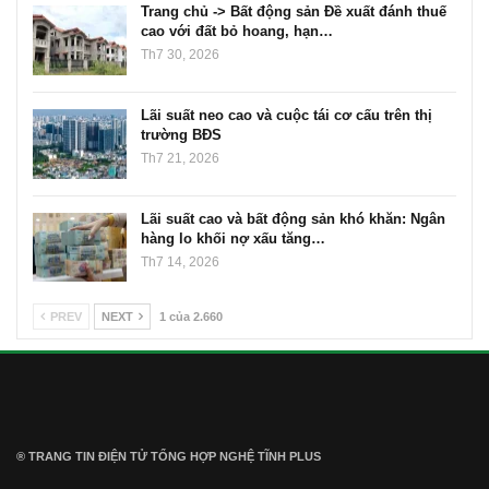
Trang chủ -> Bất động sản Đề xuất đánh thuế
cao với đất bỏ hoang, hạn…
Th7 30, 2026
Lãi suất neo cao và cuộc tái cơ cấu trên thị
trường BĐS
Th7 21, 2026
Lãi suất cao và bất động sản khó khăn: Ngân
hàng lo khối nợ xấu tăng…
Th7 14, 2026
PREV
NEXT
1 của 2.660
® TRANG TIN ĐIỆN TỬ ТỔNG HỢP NGHỆ TĨNH PLUS