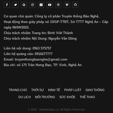
Cơ quan chủ quản: Công ty cổ phần Truyền thông Báo Nghệ.
Hoạt động theo giấy phép số 33/GP-TTĐT, Sở TTTT Nghệ An – Cấp
ngày 06/04/2022.
Chịu trách nhiệm Trang tin: Đinh Viết Thành
Chịu trách nhiệm Nội Dung: Nguyễn Văn Dũng
Liên hệ nội dung: 0563 575757
Liên hệ quảng cáo: 0916277777
Email: truyenthongbaonghe@gmail.com
Địa chỉ: số 175 Trần Hưng Đạo, TP. Vinh, Nghệ An
TRANG CHỦ
THỜI SỰ
KINH TẾ
PHÁP LUẬT
GIAO THÔNG
DU LỊCH
MÔI TRƯỜNG
SỨC KHỎE
THỂ THAO
© 2026 - Nghetinhplus.vn. All Rights Reserved.