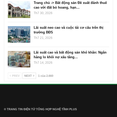
Trang chủ -> Bất động sản Đề xuất đánh thuế
cao với đất bỏ hoang, hạn…
Th7 30, 2026
Lãi suất neo cao và cuộc tái cơ cấu trên thị
trường BĐS
Th7 21, 2026
Lãi suất cao và bất động sản khó khăn: Ngân
hàng lo khối nợ xấu tăng…
Th7 14, 2026
PREV
NEXT
1 của 2.660
® TRANG TIN ĐIỆN TỬ ТỔNG HỢP NGHỆ TĨNH PLUS