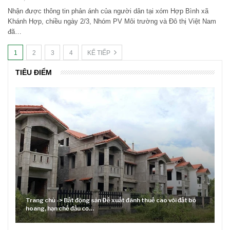
Nhận được thông tin phản ánh của người dân tại xóm Hợp Bình xã
Khánh Hợp, chiều ngày 2/3, Nhóm PV Môi trường và Đô thị Việt Nam
đã…
1
2
3
4
KẾ TIẾP
TIÊU ĐIỂM
 thuế cao với đất bỏ
Lãi suất neo cao và cuộc tái cơ cấu trên thị