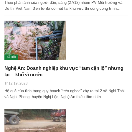
Theo phản ánh của người dân, sáng (27/12) nhóm PV Môi trường và
Đô thị Việt Nam điện tử đã có mặt tại khu vực thi công công trình…
XÃ HỘI
Nghệ An: Doanh nghiệp khu vực “tam cận lộ” nhưng
lại… khổ vì nước
Th12 19, 2023
Hệ quả của tình trạng quy hoạch “tréo nghoe” xảy ra tại 2 xã Nghi Thái
và Nghi Phong, huyện Nghị Lộc, Nghệ An thiếu tầm nhìn…