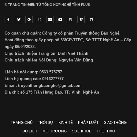
® TRANG TIN ĐIỆN TỬ ТỔNG HỢP NGHỆ TĨNH PLUS
Cơ quan chủ quản: Công ty cổ phần Truyền thông Báo Nghệ.
Hoạt động theo giấy phép số 33/GP-TTĐT, Sở TTTT Nghệ An – Cấp
ngày 06/04/2022.
Chịu trách nhiệm Trang tin: Đinh Viết Thành
Chịu trách nhiệm Nội Dung: Nguyễn Văn Dũng
Liên hệ nội dung: 0563 575757
Liên hệ quảng cáo: 0916277777
Email: truyenthongbaonghe@gmail.com
Địa chỉ: số 175 Trần Hưng Đạo, TP. Vinh, Nghệ An
TRANG CHỦ
THỜI SỰ
KINH TẾ
PHÁP LUẬT
GIAO THÔNG
DU LỊCH
MÔI TRƯỜNG
SỨC KHỎE
THỂ THAO