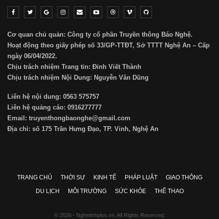
Cơ quan chủ quản: Công ty cổ phần Truyền thông Báo Nghệ.
Hoạt động theo giấy phép số 33/GP-TTĐT, Sở TTTT Nghệ An – Cấp
ngày 06/04/2022.
Chịu trách nhiệm Trang tin: Đinh Viết Thành
Chịu trách nhiệm Nội Dung: Nguyễn Văn Dũng
Liên hệ nội dung: 0563 575757
Liên hệ quảng cáo: 0916277777
Email: truyenthongbaonghe@gmail.com
Địa chỉ: số 175 Trần Hưng Đạo, TP. Vinh, Nghệ An
TRANG CHỦ
THỜI SỰ
KINH TẾ
PHÁP LUẬT
GIAO THÔNG
DU LỊCH
MÔI TRƯỜNG
SỨC KHỎE
THỂ THAO
© 2026 - Nghetinhplus.vn. All Rights Reserved.