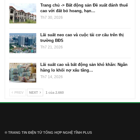
Trang chủ -> Bất động sản Đề xuất đánh thuế
cao với đất bỏ hoang, hạn…
Th7 30, 2026
Lãi suất neo cao và cuộc tái cơ cấu trên thị
trường BĐS
Th7 21, 2026
Lãi suất cao và bất động sản khó khăn: Ngân
hàng lo khối nợ xấu tăng…
Th7 14, 2026
PREV
NEXT
1 của 2.660
® TRANG TIN ĐIỆN TỬ ТỔNG HỢP NGHỆ TĨNH PLUS