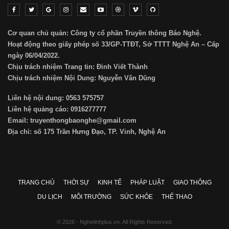
Cơ quan chủ quản: Công ty cổ phần Truyền thông Báo Nghệ.
Hoạt động theo giấy phép số 33/GP-TTĐT, Sở TTTT Nghệ An – Cấp
ngày 06/04/2022.
Chịu trách nhiệm Trang tin: Đinh Viết Thành
Chịu trách nhiệm Nội Dung: Nguyễn Văn Dũng
Liên hệ nội dung: 0563 575757
Liên hệ quảng cáo: 0916277777
Email: truyenthongbaonghe@gmail.com
Địa chỉ: số 175 Trần Hưng Đạo, TP. Vinh, Nghệ An
TRANG CHỦ
THỜI SỰ
KINH TẾ
PHÁP LUẬT
GIAO THÔNG
DU LỊCH
MÔI TRƯỜNG
SỨC KHỎE
THỂ THAO
© 2026 - Nghetinhplus.vn. All Rights Reserved.