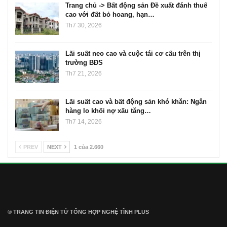
Trang chủ -> Bất động sản Đề xuất đánh thuế
cao với đất bỏ hoang, hạn…
Th7 30, 2026
Lãi suất neo cao và cuộc tái cơ cấu trên thị
trường BĐS
Th7 21, 2026
Lãi suất cao và bất động sản khó khăn: Ngân
hàng lo khối nợ xấu tăng…
Th7 14, 2026
PREV
NEXT
1 của 2.660
® TRANG TIN ĐIỆN TỬ ТỔNG HỢP NGHỆ TĨNH PLUS