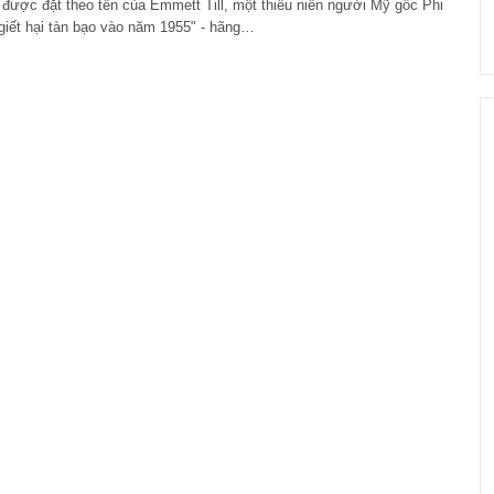
 được đặt theo tên của Emmett Till, một thiếu niên người Mỹ gốc Phi
ị giết hại tàn bạo vào năm 1955" - hãng…