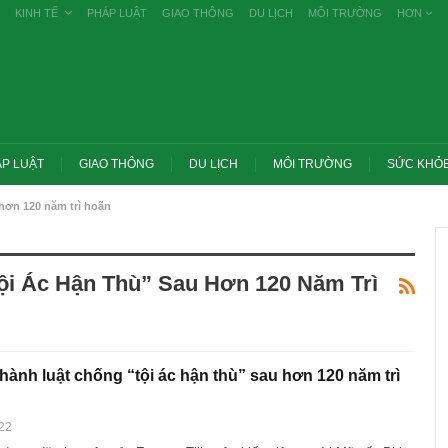
KINH TẾ
PHÁP LUẬT
GIAO THÔNG
DU LỊCH
MÔI TRƯỜNG
HƠN
P LUẬT
GIAO THÔNG
DU LỊCH
MÔI TRƯỜNG
SỨC KHỎ
 hơn 120 năm trì hoãn
ội Ác Hận Thù” Sau Hơn 120 Năm Trì
hành luật chống “tội ác hận thù” sau hơn 120 năm trì
ớc yêu cầu thay
Thủ tướng: Xử lý nghiêm các vụ tiêu cực
22
g nghề nghiệp
thi THPT, công bố công khai