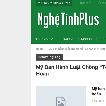
TRANG CHỦ
THỜI SỰ
THỨ BẢY, THÁNG 8 8, 2026
TRANG CHỦ
THỜI SỰ
KINH TẾ
PHÁ
Home
Mỹ ban hành luật chống “tội ác hận thù” sau
Browsing Tag
Mỹ Ban Hành Luật Chống “t
Hoãn
Mỹ ban 
hoãn
Tổng Bí thư, Chủ tịch nư
Th3 30, 20
đổi tư duy bằng cấp san