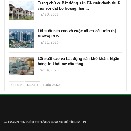
Trang chủ -> Bất động sản Đề xuất đánh thuế
cao với đất bỏ hoang, hạn…
Th7 30, 2026
Lãi suất neo cao và cuộc tái cơ cấu trên thị
trường BĐS
Th7 21, 2026
Lãi suất cao và bất động sản khó khăn: Ngân
hàng lo khối nợ xấu tăng…
Th7 14, 2026
PREV
NEXT
1 của 2.660
® TRANG TIN ĐIỆN TỬ ТỔNG HỢP NGHỆ TĨNH PLUS