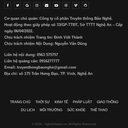
Cơ quan chủ quản: Công ty cổ phần Truyền thông Báo Nghệ.
Hoạt động theo giấy phép số 33/GP-TTĐT, Sở TTTT Nghệ An – Cấp
ngày 06/04/2022.
Chịu trách nhiệm Trang tin: Đinh Viết Thành
Chịu trách nhiệm Nội Dung: Nguyễn Văn Dũng
Liên hệ nội dung: 0563 575757
Liên hệ quảng cáo: 0916277777
Email: truyenthongbaonghe@gmail.com
Địa chỉ: số 175 Trần Hưng Đạo, TP. Vinh, Nghệ An
TRANG CHỦ
THỜI SỰ
KINH TẾ
PHÁP LUẬT
GIAO THÔNG
DU LỊCH
MÔI TRƯỜNG
SỨC KHỎE
THỂ THAO
© 2026 - Nghetinhplus.vn. All Rights Reserved.