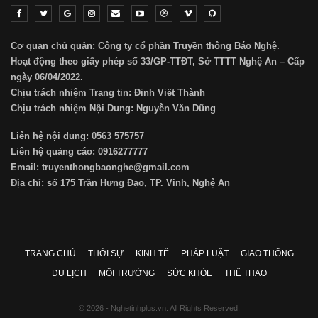
Cơ quan chủ quản: Công ty cổ phần Truyền thông Báo Nghệ.
Hoạt động theo giấy phép số 33/GP-TTĐT, Sở TTTT Nghệ An – Cấp
ngày 06/04/2022.
Chịu trách nhiệm Trang tin: Đinh Viết Thành
Chịu trách nhiệm Nội Dung: Nguyễn Văn Dũng
Liên hệ nội dung: 0563 575757
Liên hệ quảng cáo: 0916277777
Email: truyenthongbaonghe@gmail.com
Địa chỉ: số 175 Trần Hưng Đạo, TP. Vinh, Nghệ An
TRANG CHỦ
THỜI SỰ
KINH TẾ
PHÁP LUẬT
GIAO THÔNG
DU LỊCH
MÔI TRƯỜNG
SỨC KHỎE
THỂ THAO
© 2026 - Nghetinhplus.vn. All Rights Reserved.