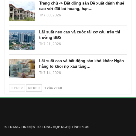
Trang chủ -> Bất động sản Đề xuất đánh thuế
cao với đất bỏ hoang, hạn…
Th7 30, 2026
Lãi suất neo cao và cuộc tái cơ cấu trên thị
trường BĐS
Th7 21, 2026
Lãi suất cao và bất động sản khó khăn: Ngân
hàng lo khối nợ xấu tăng…
Th7 14, 2026
PREV
NEXT
1 của 2.660
® TRANG TIN ĐIỆN TỬ ТỔNG HỢP NGHỆ TĨNH PLUS