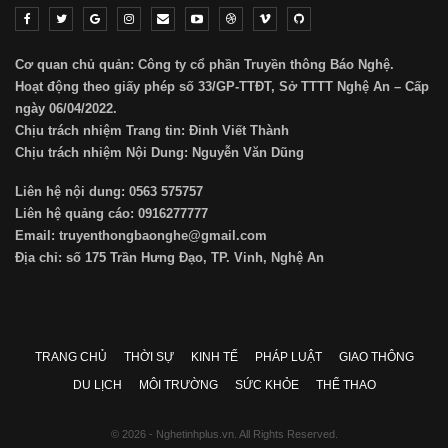
Cơ quan chủ quản: Công ty cổ phần Truyền thông Báo Nghệ.
Hoạt động theo giấy phép số 33/GP-TTĐT, Sở TTTT Nghệ An – Cấp
ngày 06/04/2022.
Chịu trách nhiệm Trang tin: Đinh Viết Thành
Chịu trách nhiệm Nội Dung: Nguyễn Văn Dũng
Liên hệ nội dung: 0563 575757
Liên hệ quảng cáo: 0916277777
Email: truyenthongbaonghe@gmail.com
Địa chỉ: số 175 Trần Hưng Đạo, TP. Vinh, Nghệ An
TRANG CHỦ
THỜI SỰ
KINH TẾ
PHÁP LUẬT
GIAO THÔNG
DU LỊCH
MÔI TRƯỜNG
SỨC KHỎE
THỂ THAO
© 2026 - Nghetinhplus.vn. All Rights Reserved.