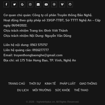
Cơ quan chủ quản: Công ty cổ phần Truyền thông Báo Nghệ.
Hoạt động theo giấy phép số 33/GP-TTĐT, Sở TTTT Nghệ An – Cấp
ngày 06/04/2022.
Chịu trách nhiệm Trang tin: Đinh Viết Thành
Chịu trách nhiệm Nội Dung: Nguyễn Văn Dũng
Liên hệ nội dung: 0563 575757
Liên hệ quảng cáo: 0916277777
Email: truyenthongbaonghe@gmail.com
Địa chỉ: số 175 Trần Hưng Đạo, TP. Vinh, Nghệ An
TRANG CHỦ
THỜI SỰ
KINH TẾ
PHÁP LUẬT
GIAO THÔNG
DU LỊCH
MÔI TRƯỜNG
SỨC KHỎE
THỂ THAO
© 2026 - Nghetinhplus.vn. All Rights Reserved.