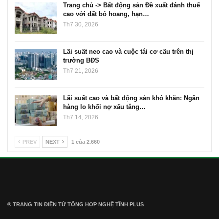
Trang chủ -> Bất động sản Đề xuất đánh thuế
cao với đất bỏ hoang, hạn…
Th7 30, 2026
Lãi suất neo cao và cuộc tái cơ cấu trên thị
trường BĐS
Th7 21, 2026
Lãi suất cao và bất động sản khó khăn: Ngân
hàng lo khối nợ xấu tăng…
Th7 14, 2026
PREV
NEXT
1 của 2.660
® TRANG TIN ĐIỆN TỬ ТỔNG HỢP NGHỆ TĨNH PLUS