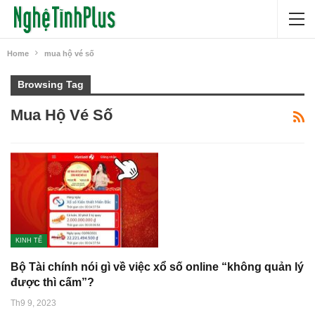
Home
mua hộ vé số
Browsing Tag
Mua Hộ Vé Số
KINH TẾ
Bộ Tài chính nói gì về việc xổ số online “không quản lý
được thì cấm”?
Th9 9, 2023