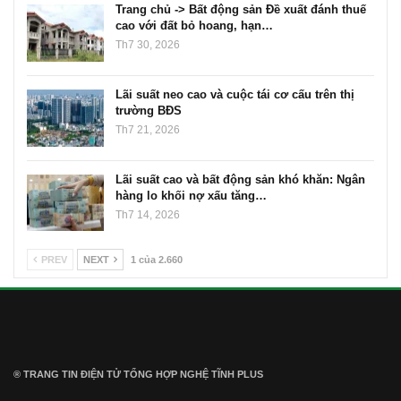
Trang chủ -> Bất động sản Đề xuất đánh thuế
cao với đất bỏ hoang, hạn…
Th7 30, 2026
Lãi suất neo cao và cuộc tái cơ cấu trên thị
trường BĐS
Th7 21, 2026
Lãi suất cao và bất động sản khó khăn: Ngân
hàng lo khối nợ xấu tăng…
Th7 14, 2026
PREV
NEXT
1 của 2.660
® TRANG TIN ĐIỆN TỬ ТỔNG HỢP NGHỆ TĨNH PLUS