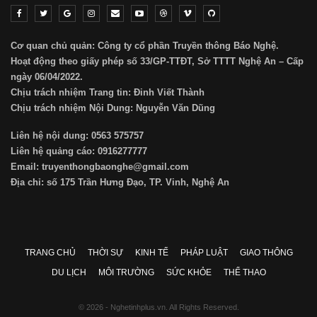
Cơ quan chủ quản: Công ty cổ phần Truyền thông Báo Nghệ.
Hoạt động theo giấy phép số 33/GP-TTĐT, Sở TTTT Nghệ An – Cấp
ngày 06/04/2022.
Chịu trách nhiệm Trang tin: Đinh Viết Thành
Chịu trách nhiệm Nội Dung: Nguyễn Văn Dũng
Liên hệ nội dung: 0563 575757
Liên hệ quảng cáo: 0916277777
Email: truyenthongbaonghe@gmail.com
Địa chỉ: số 175 Trần Hưng Đạo, TP. Vinh, Nghệ An
TRANG CHỦ
THỜI SỰ
KINH TẾ
PHÁP LUẬT
GIAO THÔNG
DU LỊCH
MÔI TRƯỜNG
SỨC KHỎE
THỂ THAO
© 2026 - Nghetinhplus.vn. All Rights Reserved.