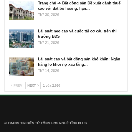
Trang chủ -> Bất động sản Đề xuất đánh thuế
cao với đất bỏ hoang, hạn…
Th7 30, 2026
Lãi suất neo cao và cuộc tái cơ cấu trên thị
trường BĐS
Th7 21, 2026
Lãi suất cao và bất động sản khó khăn: Ngân
hàng lo khối nợ xấu tăng…
Th7 14, 2026
PREV
NEXT
1 của 2.660
® TRANG TIN ĐIỆN TỬ ТỔNG HỢP NGHỆ TĨNH PLUS