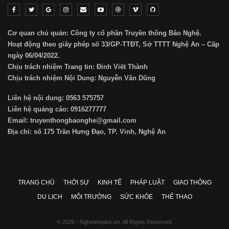
Cơ quan chủ quản: Công ty cổ phần Truyền thông Báo Nghệ.
Hoạt động theo giấy phép số 33/GP-TTĐT, Sở TTTT Nghệ An – Cấp
ngày 06/04/2022.
Chịu trách nhiệm Trang tin: Đinh Viết Thành
Chịu trách nhiệm Nội Dung: Nguyễn Văn Dũng
Liên hệ nội dung: 0563 575757
Liên hệ quảng cáo: 0916277777
Email: truyenthongbaonghe@gmail.com
Địa chỉ: số 175 Trần Hưng Đạo, TP. Vinh, Nghệ An
TRANG CHỦ
THỜI SỰ
KINH TẾ
PHÁP LUẬT
GIAO THÔNG
DU LỊCH
MÔI TRƯỜNG
SỨC KHỎE
THỂ THAO
© 2026 - Nghetinhplus.vn. All Rights Reserved.