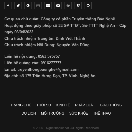
Cơ quan chủ quản: Công ty cổ phần Truyền thông Báo Nghệ.
Hoạt động theo giấy phép số 33/GP-TTĐT, Sở TTTT Nghệ An – Cấp
ngày 06/04/2022.
Chịu trách nhiệm Trang tin: Đinh Viết Thành
Chịu trách nhiệm Nội Dung: Nguyễn Văn Dũng
Liên hệ nội dung: 0563 575757
Liên hệ quảng cáo: 0916277777
Email: truyenthongbaonghe@gmail.com
Địa chỉ: số 175 Trần Hưng Đạo, TP. Vinh, Nghệ An
TRANG CHỦ
THỜI SỰ
KINH TẾ
PHÁP LUẬT
GIAO THÔNG
DU LỊCH
MÔI TRƯỜNG
SỨC KHỎE
THỂ THAO
© 2026 - Nghetinhplus.vn. All Rights Reserved.