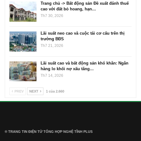
Trang chủ -> Bất động sản Đề xuất đánh thuế
cao với đất bỏ hoang, hạn…
Th7 30, 2026
Lãi suất neo cao và cuộc tái cơ cấu trên thị
trường BĐS
Th7 21, 2026
Lãi suất cao và bất động sản khó khăn: Ngân
hàng lo khối nợ xấu tăng…
Th7 14, 2026
PREV
NEXT
1 của 2.660
® TRANG TIN ĐIỆN TỬ ТỔNG HỢP NGHỆ TĨNH PLUS