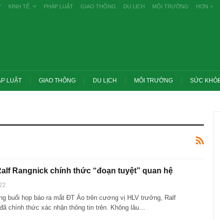
Ự
KINH TẾ
PHÁP LUẬT
GIAO THÔNG
DU LỊCH
MÔI TRƯỜNG
HƠN
P LUẬT
GIAO THÔNG
DU LỊCH
MÔI TRƯỜNG
SỨC KHỎ
alf Rangnick chính thức “đoạn tuyệt” quan hệ
22
ong buổi họp báo ra mắt ĐT Áo trên cương vị HLV trưởng, Ralf
đã chính thức xác nhận thông tin trên. Không lâu…
c yêu cầu thay
Thủ tướng: Xử lý nghiêm các vụ tiêu cực
 nghề nghiệp
thi THPT, công bố công khai