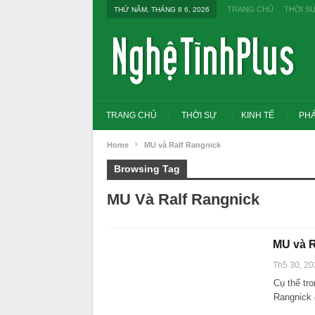
TRANG CHỦ
THỜI S
THỨ NĂM, THÁNG 8 6, 2026
TRANG CHỦ
THỜI SỰ
KINH TẾ
PHÁ
Home
MU và Ralf Rangnick
Browsing Tag
MU Và Ralf Rangnick
MU và R
Th5 30, 20
Cụ thể tr
Rangnick 
Tổng Bí thư, Chủ tịch nướ
đổi tư duy bằng cấp sang