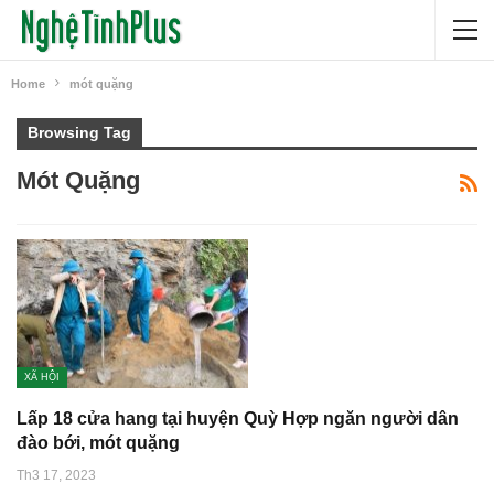
Home
mót quặng
Browsing Tag
Mót Quặng
XÃ HỘI
Lấp 18 cửa hang tại huyện Quỳ Hợp ngăn người dân
đào bới, mót quặng
Th3 17, 2023