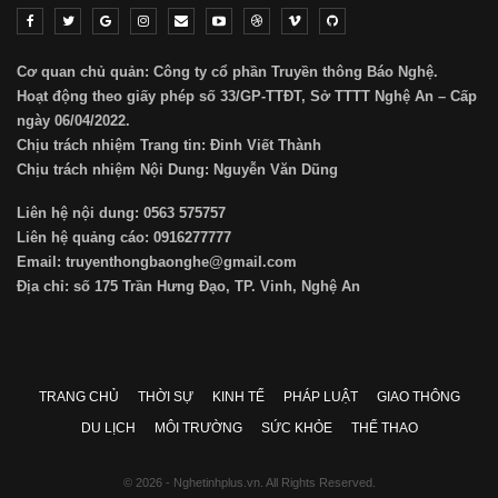
Cơ quan chủ quản: Công ty cổ phần Truyền thông Báo Nghệ.
Hoạt động theo giấy phép số 33/GP-TTĐT, Sở TTTT Nghệ An – Cấp
ngày 06/04/2022.
Chịu trách nhiệm Trang tin: Đinh Viết Thành
Chịu trách nhiệm Nội Dung: Nguyễn Văn Dũng
Liên hệ nội dung: 0563 575757
Liên hệ quảng cáo: 0916277777
Email: truyenthongbaonghe@gmail.com
Địa chỉ: số 175 Trần Hưng Đạo, TP. Vinh, Nghệ An
TRANG CHỦ
THỜI SỰ
KINH TẾ
PHÁP LUẬT
GIAO THÔNG
DU LỊCH
MÔI TRƯỜNG
SỨC KHỎE
THỂ THAO
© 2026 - Nghetinhplus.vn. All Rights Reserved.