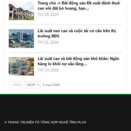
Trang chủ -> Bất động sản Đề xuất đánh thuế
cao với đất bỏ hoang, hạn…
Th7 30, 2026
Lãi suất neo cao và cuộc tái cơ cấu trên thị
trường BĐS
Th7 21, 2026
Lãi suất cao và bất động sản khó khăn: Ngân
hàng lo khối nợ xấu tăng…
Th7 14, 2026
PREV
NEXT
1 của 2.660
® TRANG TIN ĐIỆN TỬ ТỔNG HỢP NGHỆ TĨNH PLUS