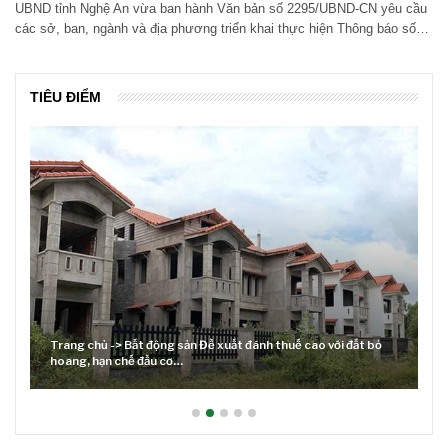
UBND tỉnh Nghệ An vừa ban hành Văn bản số 2295/UBND-CN yêu cầu
các sở, ban, ngành và địa phương triển khai thực hiện Thông báo số…
TIÊU ĐIỂM
ủ -> Bất động sản Đề xuất đánh thuế cao với đất bỏ
ạn chế đầu cơ…
Lãi suất neo ca