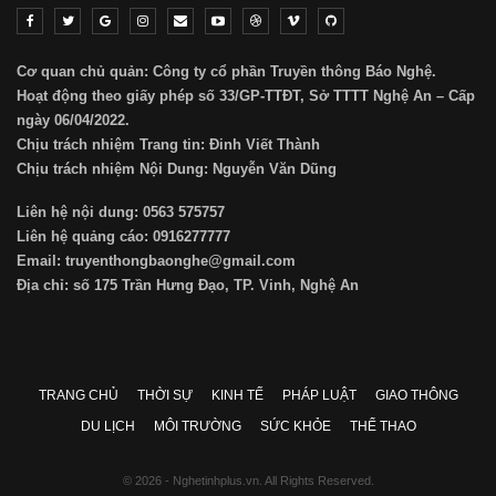
Cơ quan chủ quản: Công ty cổ phần Truyền thông Báo Nghệ.
Hoạt động theo giấy phép số 33/GP-TTĐT, Sở TTTT Nghệ An – Cấp
ngày 06/04/2022.
Chịu trách nhiệm Trang tin: Đinh Viết Thành
Chịu trách nhiệm Nội Dung: Nguyễn Văn Dũng
Liên hệ nội dung: 0563 575757
Liên hệ quảng cáo: 0916277777
Email: truyenthongbaonghe@gmail.com
Địa chỉ: số 175 Trần Hưng Đạo, TP. Vinh, Nghệ An
TRANG CHỦ
THỜI SỰ
KINH TẾ
PHÁP LUẬT
GIAO THÔNG
DU LỊCH
MÔI TRƯỜNG
SỨC KHỎE
THỂ THAO
© 2026 - Nghetinhplus.vn. All Rights Reserved.