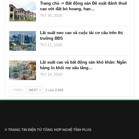
Trang chủ -> Bất động sản Đề xuất đánh thuế
cao với đất bỏ hoang, hạn…
Th7 30, 2026
Lãi suất neo cao và cuộc tái cơ cấu trên thị
trường BĐS
Th7 21, 2026
Lãi suất cao và bất động sản khó khăn: Ngân
hàng lo khối nợ xấu tăng…
Th7 14, 2026
PREV
NEXT
1 của 2.660
® TRANG TIN ĐIỆN TỬ ТỔNG HỢP NGHỆ TĨNH PLUS