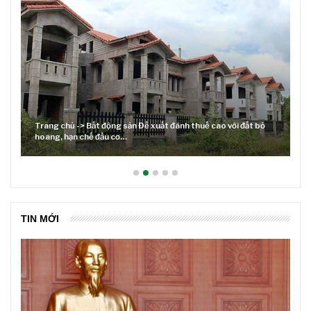
 đất bỏ
Lãi suất neo cao và cuộc tái cơ cấu trên thị trường BĐS
TIN MỚI