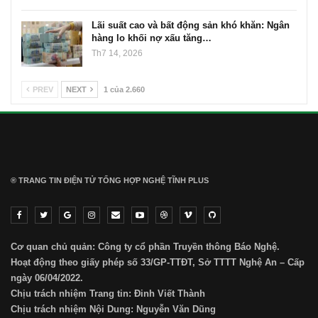
Lãi suất cao và bất động sản khó khăn: Ngân
hàng lo khối nợ xấu tăng…
Th7 14, 2026
PREV
NEXT
1 của 2.660
® TRANG TIN ĐIỆN TỬ ТỔNG HỢP NGHỆ TĨNH PLUS
Cơ quan chủ quản: Công ty cổ phần Truyền thông Báo Nghệ.
Hoạt động theo giấy phép số 33/GP-TTĐT, Sở TTTT Nghệ An – Cấp
ngày 06/04/2022.
Chịu trách nhiệm Trang tin: Đinh Viết Thành
Chịu trách nhiệm Nội Dung: Nguyễn Văn Dũng