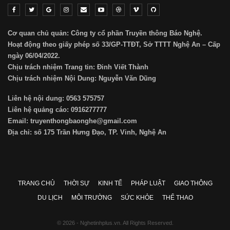
Cơ quan chủ quản: Công ty cổ phần Truyền thông Báo Nghệ.
Hoạt động theo giấy phép số 33/GP-TTĐT, Sở TTTT Nghệ An – Cấp
ngày 06/04/2022.
Chịu trách nhiệm Trang tin: Đinh Viết Thành
Chịu trách nhiệm Nội Dung: Nguyễn Văn Dũng
Liên hệ nội dung: 0563 575757
Liên hệ quảng cáo: 0916277777
Email: truyenthongbaonghe@gmail.com
Địa chỉ: số 175 Trần Hưng Đạo, TP. Vinh, Nghệ An
TRANG CHỦ
THỜI SỰ
KINH TẾ
PHÁP LUẬT
GIAO THÔNG
DU LỊCH
MÔI TRƯỜNG
SỨC KHỎE
THỂ THAO
© 2026 - Nghetinhplus.vn. All Rights Reserved.