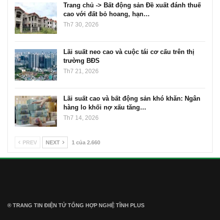
Trang chủ -> Bất động sản Đề xuất đánh thuế
cao với đất bỏ hoang, hạn…
Th7 30, 2026
Lãi suất neo cao và cuộc tái cơ cấu trên thị
trường BĐS
Th7 21, 2026
Lãi suất cao và bất động sản khó khăn: Ngân
hàng lo khối nợ xấu tăng…
Th7 14, 2026
PREV
NEXT
1 của 2.660
® TRANG TIN ĐIỆN TỬ ТỔNG HỢP NGHỆ TĨNH PLUS