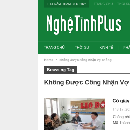
TRANG CHỦ
THỜI S
THỨ NĂM, THÁNG 8 6, 2026
TRANG CHỦ
THỜI SỰ
KINH TẾ
PHÁ
Home
không được công nhận vợ chồng
Browsing Tag
Không Được Công Nhận Vợ
Có giấy
Th8 17, 20
Chồng phủ
Mã Thành,
Tổng Bí thư, Chủ tịch nư
đổi tư duy bằng cấp san