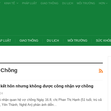
Ự
KINH TẾ
PHÁP LUẬT
GIAO THÔNG
DU LỊCH
MÔI TRƯỜNG
HƠN
P LUẬT
GIAO THÔNG
DU LỊCH
MÔI TRƯỜNG
SỨC KHỎ
 Chồng
 kết hôn nhưng không được công nhận vợ chồng
24
 nhận quan hệ vợ chồng Ngày 16.8, chị Phan Thị Hạnh (51 tuổi, trú xã
 Yên Thành, Nghệ An) phản ánh diễn…
ớc yêu cầu thay
Thủ tướng: Xử lý nghiêm các vụ tiêu cực
g nghề nghiệp
thi THPT, công bố công khai