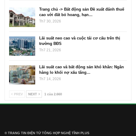
Trang chủ -> Bất động sản Đề xuất đánh thuế
cao với đất bỏ hoang, hạn…
Th7 30, 2026
Lãi suất neo cao và cuộc tái cơ cấu trên thị
trường BĐS
Th7 21, 2026
Lãi suất cao và bất động sản khó khăn: Ngân
hàng lo khối nợ xấu tăng…
Th7 14, 2026
PREV
NEXT
1 của 2.660
® TRANG TIN ĐIỆN TỬ ТỔNG HỢP NGHỆ TĨNH PLUS