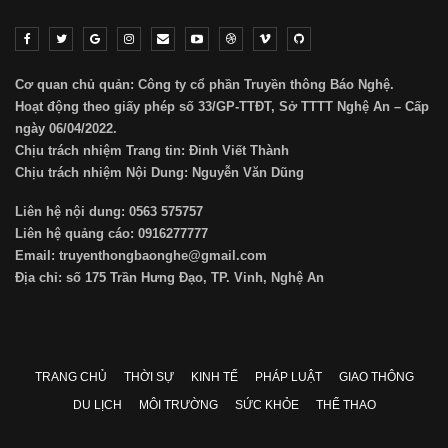
Cơ quan chủ quản: Công ty cổ phần Truyền thông Báo Nghệ.
Hoạt động theo giấy phép số 33/GP-TTĐT, Sở TTTT Nghệ An – Cấp
ngày 06/04/2022.
Chịu trách nhiệm Trang tin: Đinh Viết Thành
Chịu trách nhiệm Nội Dung: Nguyễn Văn Dũng
Liên hệ nội dung: 0563 575757
Liên hệ quảng cáo: 0916277777
Email: truyenthongbaonghe@gmail.com
Địa chỉ: số 175 Trần Hưng Đạo, TP. Vinh, Nghệ An
TRANG CHỦ
THỜI SỰ
KINH TẾ
PHÁP LUẬT
GIAO THÔNG
DU LỊCH
MÔI TRƯỜNG
SỨC KHỎE
THỂ THAO