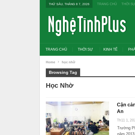
TRANG CHỦ
THỜI S
THỨ SÁU, THÁNG 8 7, 2026
TRANG CHỦ
THỜI SỰ
KINH TẾ
PHÁ
Home
học nhờ
Browsing Tag
Học Nhờ
Cận cản
An
Th11 1, 20
Trường Ph
Tổng Bí thư, Chủ tịch nư
đổi tư duy bằng cấp san
năm 2013,