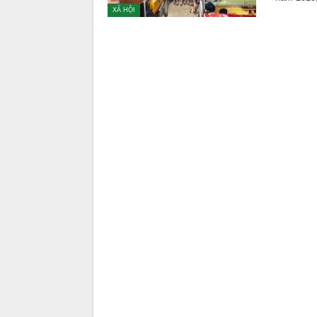
XÃ HỘI