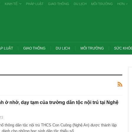
Ự
KINH TẾ
PHÁP LUẬT
GIAO THÔNG
DU LỊCH
MÔI TRƯỜNG
HƠN
P LUẬT
GIAO THÔNG
DU LỊCH
MÔI TRƯỜNG
SỨC KHỎ
h ở nhờ, dạy tạm của trường dân tộc nội trú tại Nghệ
23
ổ thông dân tộc nội trú THCS Con Cuông (Nghệ An) được thành lập
ớc yêu cầu thay
Thủ tướng: Xử lý nghiêm các vụ tiêu cực
g nghề nghiệp
thi THPT, công bố công khai
 dành cho những học sinh dân tộc thiểu số…