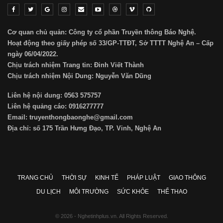
Cơ quan chủ quản: Công ty cổ phần Truyền thông Báo Nghệ.
Hoạt động theo giấy phép số 33/GP-TTĐT, Sở TTTT Nghệ An – Cấp
ngày 06/04/2022.
Chịu trách nhiệm Trang tin: Đinh Viết Thành
Chịu trách nhiệm Nội Dung: Nguyễn Văn Dũng
Liên hệ nội dung: 0563 575757
Liên hệ quảng cáo: 0916277777
Email: truyenthongbaonghe@gmail.com
Địa chỉ: số 175 Trần Hưng Đạo, TP. Vinh, Nghệ An
TRANG CHỦ
THỜI SỰ
KINH TẾ
PHÁP LUẬT
GIAO THÔNG
DU LỊCH
MÔI TRƯỜNG
SỨC KHỎE
THỂ THAO
© 2026 - Nghetinhplus.vn. All Rights Reserved.