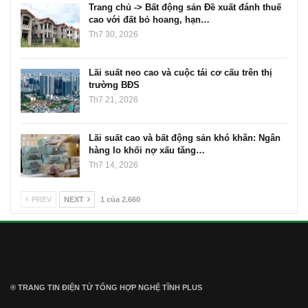
Trang chủ -> Bất động sản Đề xuất đánh thuế
cao với đất bỏ hoang, hạn…
Th7 30, 2026
Lãi suất neo cao và cuộc tái cơ cấu trên thị
trường BĐS
Th7 21, 2026
Lãi suất cao và bất động sản khó khăn: Ngân
hàng lo khối nợ xấu tăng…
Th7 14, 2026
PREV
NEXT
1 của 2.660
® TRANG TIN ĐIỆN TỬ ТỔNG HỢP NGHỆ TĨNH PLUS