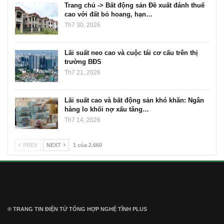
Trang chủ -> Bất động sản Đề xuất đánh thuế
cao với đất bỏ hoang, hạn…
Th7 30, 2026
Lãi suất neo cao và cuộc tái cơ cấu trên thị
trường BĐS
Th7 21, 2026
Lãi suất cao và bất động sản khó khăn: Ngân
hàng lo khối nợ xấu tăng…
Th7 14, 2026
PREV
NEXT
1 của 2.660
® TRANG TIN ĐIỆN TỬ ТỔNG HỢP NGHỆ TĨNH PLUS