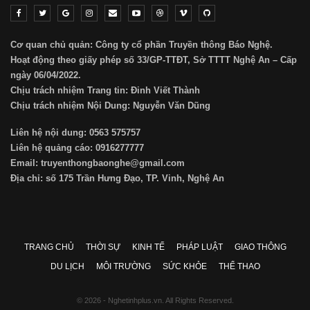
Cơ quan chủ quản: Công ty cổ phần Truyền thông Báo Nghệ.
Hoạt động theo giấy phép số 33/GP-TTĐT, Sở TTTT Nghệ An – Cấp
ngày 06/04/2022.
Chịu trách nhiệm Trang tin: Đinh Viết Thành
Chịu trách nhiệm Nội Dung: Nguyễn Văn Dũng
Liên hệ nội dung: 0563 575757
Liên hệ quảng cáo: 0916277777
Email: truyenthongbaonghe@gmail.com
Địa chỉ: số 175 Trần Hưng Đạo, TP. Vinh, Nghệ An
TRANG CHỦ
THỜI SỰ
KINH TẾ
PHÁP LUẬT
GIAO THÔNG
DU LỊCH
MÔI TRƯỜNG
SỨC KHỎE
THỂ THAO
© 2026 - Nghetinhplus.vn. All Rights Reserved.