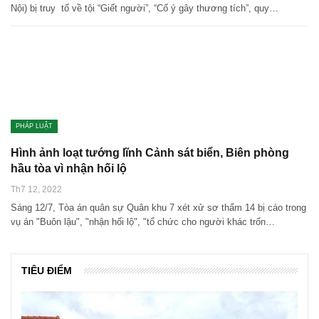
Nội) bị truy tố về tội “Giết người”, “Cố ý gây thương tích”, quy…
PHÁP LUẬT
Hình ảnh loạt tướng lĩnh Cảnh sát biển, Biên phòng
hầu tòa vì nhận hối lộ
Th7 12, 2022
Sáng 12/7, Tòa án quân sự Quân khu 7 xét xử sơ thẩm 14 bị cáo trong
vụ án "Buôn lậu", "nhận hối lộ", "tổ chức cho người khác trốn…
TIÊU ĐIỂM