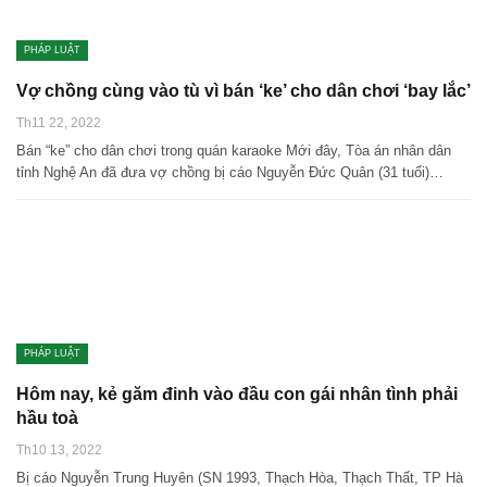
PHÁP LUẬT
Vợ chồng cùng vào tù vì bán ‘ke’ cho dân chơi ‘bay lắc’
Th11 22, 2022
Bán “ke” cho dân chơi trong quán karaoke Mới đây, Tòa án nhân dân
tỉnh Nghệ An đã đưa vợ chồng bị cáo Nguyễn Đức Quân (31 tuổi)…
PHÁP LUẬT
Hôm nay, kẻ găm đinh vào đầu con gái nhân tình phải
hầu toà
Th10 13, 2022
Bị cáo Nguyễn Trung Huyên (SN 1993, Thạch Hòa, Thạch Thất, TP Hà