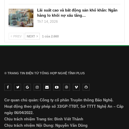
Lãi suất cao và bất động sản khó khăn: Ngân
hàng lo khối nợ xấu tăng…
Th7 14, 2026
PREV
NEXT
1 của 2.660
® TRANG TIN ĐIỆN TỬ ТỔNG HỢP NGHỆ TĨNH PLUS
Cơ quan chủ quản: Công ty cổ phần Truyền thông Báo Nghệ.
Hoạt động theo giấy phép số 33/GP-TTĐT, Sở TTTT Nghệ An – Cấp
ngày 06/04/2022.
Chịu trách nhiệm Trang tin: Đinh Viết Thành
Chịu trách nhiệm Nội Dung: Nguyễn Văn Dũng