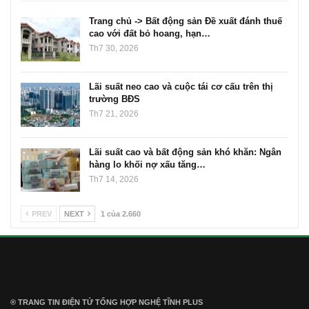
Trang chủ -> Bất động sản Đề xuất đánh thuế
cao với đất bỏ hoang, hạn…
Th7 30, 2026
Lãi suất neo cao và cuộc tái cơ cấu trên thị
trường BĐS
Th7 21, 2026
Lãi suất cao và bất động sản khó khăn: Ngân
hàng lo khối nợ xấu tăng…
Th7 14, 2026
PREV
NEXT
1 của 2.660
® TRANG TIN ĐIỆN TỬ ТỔNG HỢP NGHỆ TĨNH PLUS