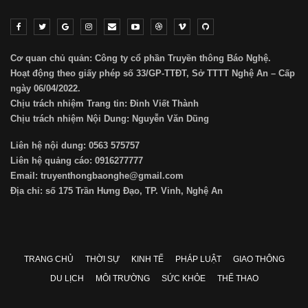
Cơ quan chủ quản: Công ty cổ phần Truyền thông Báo Nghệ.
Hoạt động theo giấy phép số 33/GP-TTĐT, Sở TTTT Nghệ An – Cấp
ngày 06/04/2022.
Chịu trách nhiệm Trang tin: Đinh Viết Thành
Chịu trách nhiệm Nội Dung: Nguyễn Văn Dũng
Liên hệ nội dung: 0563 575757
Liên hệ quảng cáo: 0916277777
Email: truyenthongbaonghe@gmail.com
Địa chỉ: số 175 Trần Hưng Đạo, TP. Vinh, Nghệ An
TRANG CHỦ
THỜI SỰ
KINH TẾ
PHÁP LUẬT
GIAO THÔNG
DU LỊCH
MÔI TRƯỜNG
SỨC KHỎE
THỂ THAO