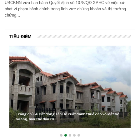
UBCKNN vừa ban hành Quyết định số 1078/QĐ-XPHC về việc xử
phạt vi phạm hành chính trong lĩnh vực chứng khoán và thị trường
chứng…
TIÊU ĐIỂM
Trang chủ -> Bất động sản Đề xuất đánh thuế cao với đất bỏ
hoang, hạn chế đầu cơ…
Lãi