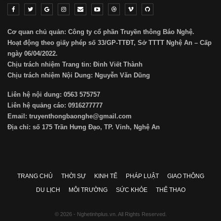
Cơ quan chủ quản: Công ty cổ phần Truyền thông Báo Nghệ.
Hoạt động theo giấy phép số 33/GP-TTĐT, Sở TTTT Nghệ An – Cấp
ngày 06/04/2022.
Chịu trách nhiệm Trang tin: Đinh Viết Thành
Chịu trách nhiệm Nội Dung: Nguyễn Văn Dũng
Liên hệ nội dung: 0563 575757
Liên hệ quảng cáo: 0916277777
Email: truyenthongbaonghe@gmail.com
Địa chỉ: số 175 Trần Hưng Đạo, TP. Vinh, Nghệ An
TRANG CHỦ
THỜI SỰ
KINH TẾ
PHÁP LUẬT
GIAO THÔNG
DU LỊCH
MÔI TRƯỜNG
SỨC KHỎE
THỂ THAO
© 2026 - Nghetinhplus.vn. All Rights Reserved.