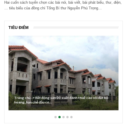
Hai cuốn sách tuyển chọn các bài nói, bài viết, bài phát biểu, thư, điện,
… tiêu biểu của đồng chí Tổng Bí thư Nguyễn Phú Trọng…
TIÊU ĐIỂM
Trang chủ -> Bất động sản Đề xuất đánh thuế cao với đất bỏ
hoang, hạn chế đầu cơ…
L