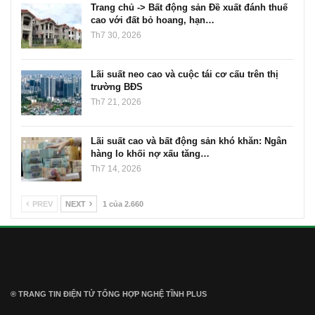
Trang chủ -> Bất động sản Đề xuất đánh thuế
cao với đất bỏ hoang, hạn…
Th7 30, 2026
Lãi suất neo cao và cuộc tái cơ cấu trên thị
trường BĐS
Th7 21, 2026
Lãi suất cao và bất động sản khó khăn: Ngân
hàng lo khối nợ xấu tăng…
Th7 14, 2026
PREV
NEXT
1 của 2.660
® TRANG TIN ĐIỆN TỬ ТỔNG HỢP NGHỆ TĨNH PLUS