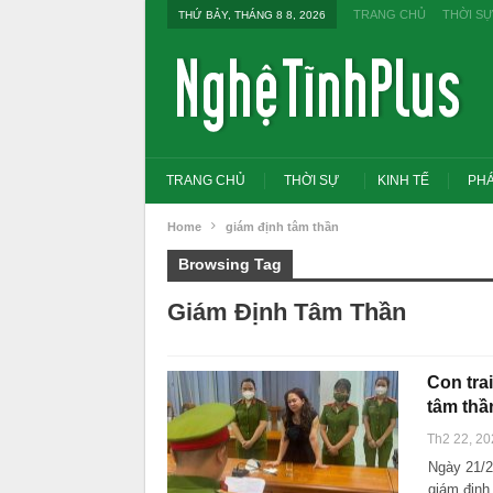
TRANG CHỦ
THỜI SỰ
THỨ BẢY, THÁNG 8 8, 2026
TRANG CHỦ
THỜI SỰ
KINH TẾ
PHÁ
Home
giám định tâm thần
Browsing Tag
Giám Định Tâm Thần
Con tra
tâm thầ
Th2 22, 20
Ngày 21/2
Tổng Bí thư, Chủ tịch nư
đổi tư duy bằng cấp san
giám định