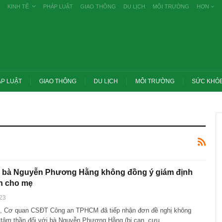
KINH TẾ
PHÁP LUẬT
GIAO THÔNG
DU LỊCH
MÔI TRƯỜNG
HƠN
P LUẬT
GIAO THÔNG
DU LỊCH
MÔI TRƯỜNG
SỨC KHỎ
i bà Nguyễn Phương Hằng không đồng ý giám định
n cho mẹ
23
, Cơ quan CSĐT Công an TPHCM đã tiếp nhận đơn đề nghị không
ớc yêu cầu thay
Thủ tướng: Xử lý nghiêm các vụ tiêu cực
g nghề nghiệp
thi THPT, công bố công khai
 tâm thần đối với bà Nguyễn Phương Hằng (bị can, cựu…