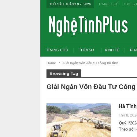
TRANG CHỦ
THỜI S
THỨ SÁU, THÁNG 8 7, 2026
TRANG CHỦ
THỜI SỰ
KINH TẾ
PHÁ
Home
Giải ngân vốn đầu tư công hà tĩnh
Browsing Tag
Giải Ngân Vốn Đầu Tư Công
Hà Tĩnh
Th4 8, 202
Quý I/2024
Theo số l
Tổng Bí thư, Chủ tịch nư
đổi tư duy bằng cấp san