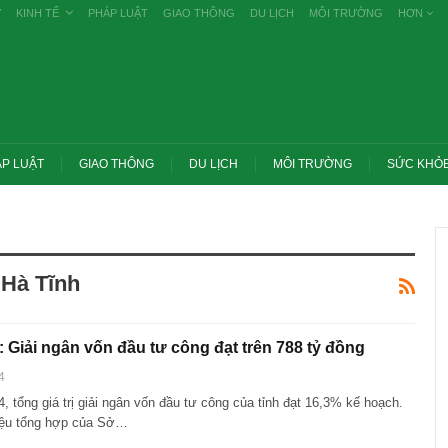
Ự
KINH TẾ
PHÁP LUẬT
GIAO THÔNG
DU LỊCH
MÔI TRƯỜNG
HƠN
P LUẬT
GIAO THÔNG
DU LỊCH
MÔI TRƯỜNG
SỨC KHỎ
 Hà Tĩnh
: Giải ngân vốn đầu tư công đạt trên 788 tỷ đồng
4
, tổng giá trị giải ngân vốn đầu tư công của tỉnh đạt 16,3% kế hoạch.
iệu tổng hợp của Sở…
ớc yêu cầu thay
Thủ tướng: Xử lý nghiêm các vụ tiêu cực
g nghề nghiệp
thi THPT, công bố công khai