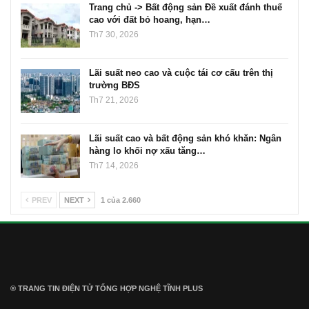
Trang chủ -> Bất động sản Đề xuất đánh thuế
cao với đất bỏ hoang, hạn…
Th7 30, 2026
Lãi suất neo cao và cuộc tái cơ cấu trên thị
trường BĐS
Th7 21, 2026
Lãi suất cao và bất động sản khó khăn: Ngân
hàng lo khối nợ xấu tăng…
Th7 14, 2026
PREV
NEXT
1 của 2.660
® TRANG TIN ĐIỆN TỬ ТỔNG HỢP NGHỆ TĨNH PLUS