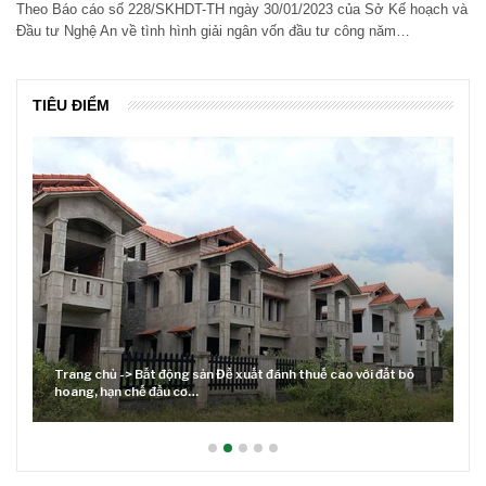
Theo Báo cáo số 228/SKHDT-TH ngày 30/01/2023 của Sở Kế hoạch và
Đầu tư Nghệ An về tình hình giải ngân vốn đầu tư công năm…
TIÊU ĐIỂM
 động sản Đề xuất đánh thuế cao với đất bỏ
đầu cơ…
Lãi suất neo cao và cu