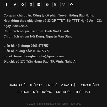
Cơ quan chủ quản: Công ty cổ phần Truyền thông Báo Nghệ.
Hoạt động theo giấy phép số 33/GP-TTĐT, Sở TTTT Nghệ An – Cấp
ngày 06/04/2022.
Chịu trách nhiệm Trang tin: Đinh Viết Thành
Chịu trách nhiệm Nội Dung: Nguyễn Văn Dũng
Liên hệ nội dung: 0563 575757
Liên hệ quảng cáo: 0916277777
Email: truyenthongbaonghe@gmail.com
Địa chỉ: số 175 Trần Hưng Đạo, TP. Vinh, Nghệ An
TRANG CHỦ
THỜI SỰ
KINH TẾ
PHÁP LUẬT
GIAO THÔNG
DU LỊCH
MÔI TRƯỜNG
SỨC KHỎE
THỂ THAO
© 2026 - Nghetinhplus.vn. All Rights Reserved.