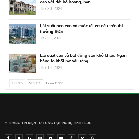
cao với đất bỏ hoang, hạn…
Th7 30, 2026
Lãi suất neo cao và cuộc tái cơ cấu trên thị
trường BĐS
Th7 21, 2026
Lãi suất cao và bất động sản khó khăn: Ngân
hàng lo khối nợ xấu tăng…
Th7 14, 2026
PREV
NEXT
1 của 2.660
® TRANG TIN ĐIỆN TỬ ТỔNG HỢP NGHỆ TĨNH PLUS