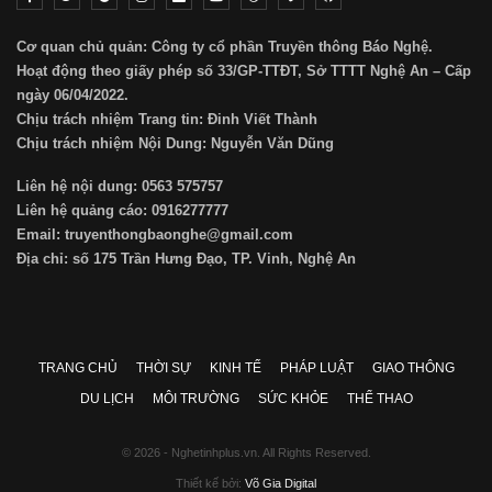
Cơ quan chủ quản: Công ty cổ phần Truyền thông Báo Nghệ.
Hoạt động theo giấy phép số 33/GP-TTĐT, Sở TTTT Nghệ An – Cấp
ngày 06/04/2022.
Chịu trách nhiệm Trang tin: Đinh Viết Thành
Chịu trách nhiệm Nội Dung: Nguyễn Văn Dũng
Liên hệ nội dung: 0563 575757
Liên hệ quảng cáo: 0916277777
Email: truyenthongbaonghe@gmail.com
Địa chỉ: số 175 Trần Hưng Đạo, TP. Vinh, Nghệ An
TRANG CHỦ
THỜI SỰ
KINH TẾ
PHÁP LUẬT
GIAO THÔNG
DU LỊCH
MÔI TRƯỜNG
SỨC KHỎE
THỂ THAO
© 2026 - Nghetinhplus.vn. All Rights Reserved.
Thiết kế bởi:
Võ Gia Digital