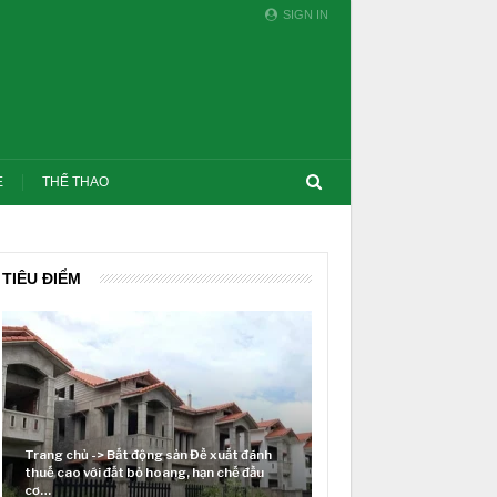
SIGN IN
E
THỂ THAO
TIÊU ĐIỂM
 sản Đề xuất đánh
ang, hạn chế đầu
Lãi suất neo cao và cuộc tái cơ cấu trên
thị trường BĐS