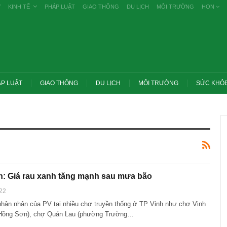
Ự
KINH TẾ
PHÁP LUẬT
GIAO THÔNG
DU LỊCH
MÔI TRƯỜNG
HƠN
P LUẬT
GIAO THÔNG
DU LỊCH
MÔI TRƯỜNG
SỨC KHỎ
: Giá rau xanh tăng mạnh sau mưa bão
22
nhận nhận của PV tại nhiều chợ truyền thống ở TP Vinh như chợ Vinh
Trang chủ -> Bất động
Hồng Sơn), chợ Quán Lau (phường Trường…
Thủ tướng: Xử lý nghiêm các vụ tiêu cực
thuế cao với đất bỏ ho
thi THPT, công bố công khai
cơ…