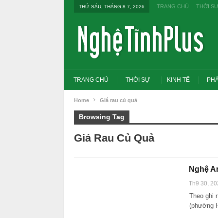
TRANG CHỦ
THỜI S
THỨ SÁU, THÁNG 8 7, 2026
TRANG CHỦ
THỜI SỰ
KINH TẾ
PHÁ
Home
Giá rau củ quả
Browsing Tag
Giá Rau Củ Quả
Nghệ An
Th9 30, 20
Theo ghi 
(phường 
Tổng Bí thư, Chủ tịch nước yêu cầu thay
đổi tư duy bằng cấp sang nghề nghiệp