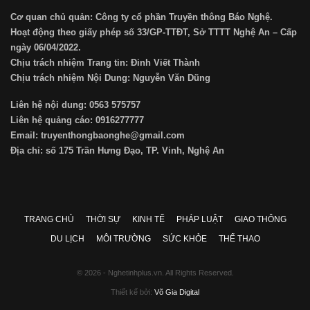
Cơ quan chủ quản: Công ty cổ phần Truyền thông Báo Nghệ.
Hoạt động theo giấy phép số 33/GP-TTĐT, Sở TTTT Nghệ An – Cấp
ngày 06/04/2022.
Chịu trách nhiệm Trang tin: Đinh Viết Thành
Chịu trách nhiệm Nội Dung: Nguyễn Văn Dũng
Liên hệ nội dung: 0563 575757
Liên hệ quảng cáo: 0916277777
Email: truyenthongbaonghe@gmail.com
Địa chỉ: số 175 Trần Hưng Đạo, TP. Vinh, Nghệ An
TRANG CHỦ
THỜI SỰ
KINH TẾ
PHÁP LUẬT
GIAO THÔNG
DU LỊCH
MÔI TRƯỜNG
SỨC KHỎE
THỂ THAO
© 2026 - Nghetinhplus.vn. All Rights Reserved.
Thiết kế bởi:
Võ Gia Digital