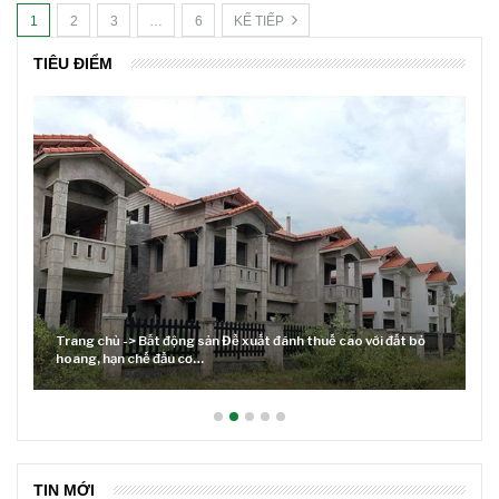
1
2
3
…
6
KẾ TIẾP
TIÊU ĐIỂM
ới đất bỏ
Lãi suất neo cao và cuộc tái cơ cấu trên thị trường BĐS
TIN MỚI