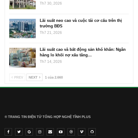
Th7 30, 2026
Lãi suất neo cao và cuộc tái cơ cấu trên thị
trường BĐS
Th7 21, 2026
Lãi suất cao và bất động sản khó khăn: Ngân
hàng lo khối nợ xấu tăng…
Th7 14, 2026
PREV
NEXT
1 của 2.660
® TRANG TIN ĐIỆN TỬ ТỔNG HỢP NGHỆ TĨNH PLUS