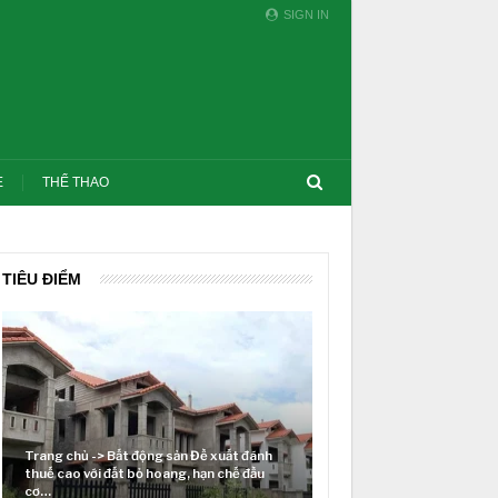
SIGN IN
E
THỂ THAO
TIÊU ĐIỂM
Trang chủ -> Bất động sản Đề xuất đánh
thuế cao với đất bỏ hoang, hạn chế đầu
Lãi suất neo cao và c
cơ…
thị trường BĐS